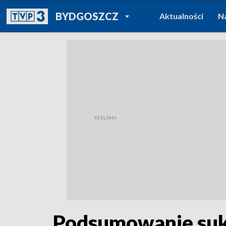
POWRÓT DO
BYDGOSZCZ
Aktualności
N
TVP REGIONY
Podsumowanie sukc