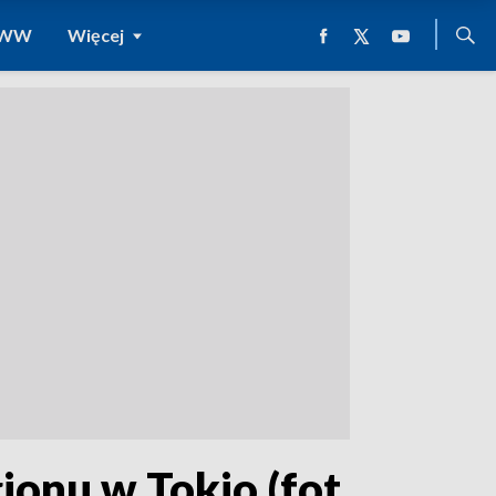
 WWW
Więcej
onu w Tokio (fot.