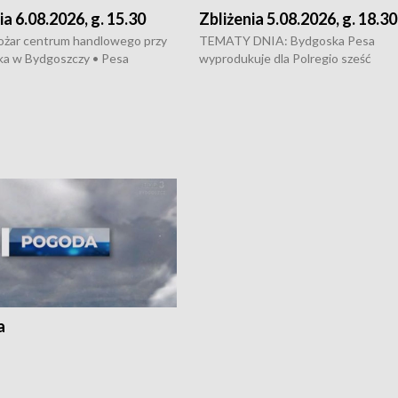
ia 6.08.2026, g. 15.30
Zbliżenia 5.08.2026, g. 18.30
ożar centrum handlowego przy
TEMATY DNIA: Bydgoska Pesa
ka w Bydgoszczy • Pesa
wyprodukuje dla Polregio sześć
uje nowoczesne,
energooszczędnych pociągów Elf 3.
czędne pociągi dla Polregio •
generacji, które na regionalne trasy
 przepisach o pomocy
wyjadą w 2029 roku • Ponad 2 mld z
j • Przed nami 10. jubileuszowy
zostaną przeznaczone na budowę n
Wisły
infrastruktury gazowej między
Gdańskiem a Gustorzynem, która m
zwiększyć bezpieczeństwo energet
kraju • Dyrektor Wojewódzkiego Szp
Specjalistycznego we Włocławku
odpiera zarzuty dotyczące rzekome
„saloniku VIP”, a Urząd Marszałkows
zapowiada kontrolę i audyt placówki
Przed nami fala upałów, a synoptycy
ostrzegają, że w wielu miejscach kra
a
temperatura może sięgnąć 40 st.
Celsjusza.