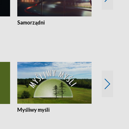
Samorządni
Wspólna sp
Myśliwy myśli
Spotkania z 