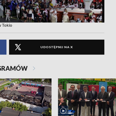
w Tokio
UDOSTĘPNIJ NA X
OGRAMÓW