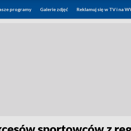
asze programy
Galerie zdjęć
Reklamuj się w TV i na
esów sportowców z regi