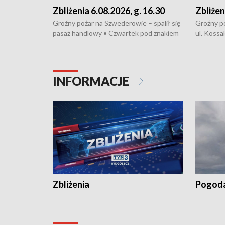
Zbliżenia 6.08.2026, g. 16.30
Zbliżen
Groźny pożar na Szwederowie – spalił się
Groźny p
pasaż handlowy • Czwartek pod znakiem
ul. Kossa
upałów i burz • Dobre prognozy dla
wyproduk
kukurydzy – rolnicy mogą liczyć na
energoosz
wysokie plony • Akcja porodowa na trasie
Zmiany w
Rypin-Toruń – pomógł policyjny patrol •
społeczne
INFORMACJE
Zapraszamy na kolejną odsłonę programu
Festiwal 
„Studio Lato”
Zbliżenia
Pogod