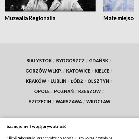
Muzealia Regionalia
Małe miejscow
BIAŁYSTOK
/
BYDGOSZCZ
/
GDAŃSK
/
GORZÓW WLKP.
/
KATOWICE
/
KIELCE
/
KRAKÓW
/
LUBLIN
/
ŁÓDŹ
/
OLSZTYN
/
OPOLE
/
POZNAŃ
/
RZESZÓW
/
SZCZECIN
/
WARSZAWA
/
WROCŁAW
Szanujemy Twoją prywatność
Dołącz do nas:
Kliknij "Akceptuję i przechodzę do serwisu", aby wyrazić zgody na