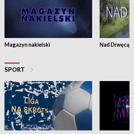
Magazyn nakielski
Nad Drwęcą
SPORT