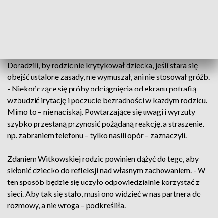
- I jeszcze jedno – dbaj o równowagę pomiędzy czasem,
które dziecko spędza online i offline. To bardzo ważne –
zastrzegli.
Doradzili, by rodzic nie krytykował dziecka, jeśli stara się
obejść ustalone zasady, nie wymuszał, ani nie stosował gróźb.
- Niekończące się próby odciągnięcia od ekranu potrafią
wzbudzić irytację i poczucie bezradności w każdym rodzicu.
Mimo to – nie naciskaj. Powtarzające się uwagi i wyrzuty
szybko przestaną przynosić pożądaną reakcję, a straszenie,
np. zabraniem telefonu – tylko nasili opór – zaznaczyli.
Zdaniem Witkowskiej rodzic powinien dążyć do tego, aby
skłonić dziecko do refleksji nad własnym zachowaniem. - W
ten sposób będzie się uczyło odpowiedzialnie korzystać z
sieci. Aby tak się stało, musi ono widzieć w nas partnera do
rozmowy, a nie wroga – podkreśliła.