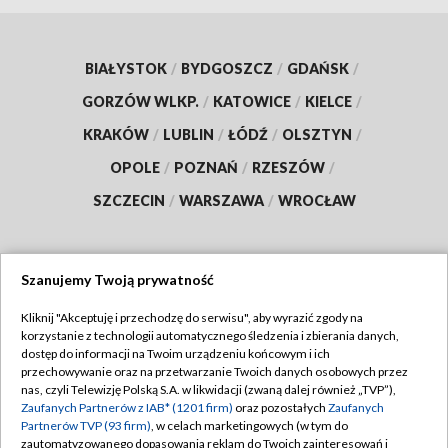
BIAŁYSTOK
/
BYDGOSZCZ
/
GDAŃSK
/
GORZÓW WLKP.
/
KATOWICE
/
KIELCE
/
KRAKÓW
/
LUBLIN
/
ŁÓDŹ
/
OLSZTYN
/
OPOLE
/
POZNAŃ
/
RZESZÓW
/
SZCZECIN
/
WARSZAWA
/
WROCŁAW
Szanujemy Twoją prywatność
Dołącz do nas:
Kliknij "Akceptuję i przechodzę do serwisu", aby wyrazić zgody na
korzystanie z technologii automatycznego śledzenia i zbierania danych,
TVP
dostęp do informacji na Twoim urządzeniu końcowym i ich
Abonament TVP
przechowywanie oraz na przetwarzanie Twoich danych osobowych przez
Regulamin TVP
nas, czyli Telewizję Polską S.A. w likwidacji (zwaną dalej również „TVP”),
Emisja w TVP
Polityka prywatności
Zaufanych Partnerów z IAB* (1201 firm)
oraz pozostałych
Zaufanych
Partnerów TVP (93 firm)
, w celach marketingowych (w tym do
Centrum informacji TVP
Moje zgody
zautomatyzowanego dopasowania reklam do Twoich zainteresowań i