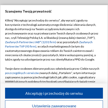
Szanujemy Twoją prywatność
Dołącz do nas:
Kliknij "Akceptuję i przechodzę do serwisu", aby wyrazić zgody na
korzystanie z technologii automatycznego śledzenia i zbierania danych,
TVP
dostęp do informacji na Twoim urządzeniu końcowym i ich
Abonament TVP
przechowywanie oraz na przetwarzanie Twoich danych osobowych przez
Regulamin TVP
nas, czyli Telewizję Polską S.A. w likwidacji (zwaną dalej również „TVP”),
Emisja w TVP
Polityka prywatności
Zaufanych Partnerów z IAB* (1201 firm)
oraz pozostałych
Zaufanych
Partnerów TVP (93 firm)
, w celach marketingowych (w tym do
Centrum informacji TVP
Moje zgody
zautomatyzowanego dopasowania reklam do Twoich zainteresowań i
mierzenia ich skuteczności) i pozostałych, które wskazujemy poniżej, a
Naziemna Telewizja Cyfrowa
Pomoc
także zgody na udostępnianie przez nas identyfikatora PPID do Google.
Sklep TVP
Biuro reklamy
Twoje dane osobowe zbierane podczas odwiedzania przez Ciebie naszych
Rada Programowa
Kontakt
poszczególnych serwisów
zwanych dalej „Portalem”, w tym informacje
zapisywane za pomocą technologii takich jak: pliki cookie, sygnalizatory
System NOS
WWW lub innych podobnych technologii umożliwiających świadczenie
dopasowanych i bezpiecznych usług, personalizację treści oraz reklam,
Informacje o nadawcy
Kanały
udostępnianie funkcji mediów społecznościowych oraz analizowanie
Akceptuję i przechodzę do serwisu
ruchu w Internecie.
Program dla prasy
©2026 Telewizja Polska S.A. w likwidacji
Biuro Reklamy
Twoje dane osobowe zbierane podczas odwiedzania przez Ciebie
Ustawienia zaawansowane