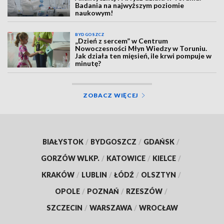
Badania na najwyższym poziomie
naukowym!
BYDGOSZCZ
„Dzień z sercem” w Centrum
Nowoczesności Młyn Wiedzy w Toruniu.
Jak działa ten mięsień, ile krwi pompuje w
minutę?
ZOBACZ WIĘCEJ
BIAŁYSTOK
/
BYDGOSZCZ
/
GDAŃSK
/
GORZÓW WLKP.
/
KATOWICE
/
KIELCE
/
KRAKÓW
/
LUBLIN
/
ŁÓDŹ
/
OLSZTYN
/
OPOLE
/
POZNAŃ
/
RZESZÓW
/
SZCZECIN
/
WARSZAWA
/
WROCŁAW