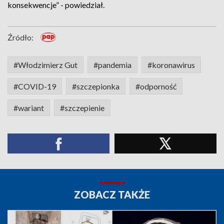
konsekwencje” - powiedział.
Źródło:
#Włodzimierz Gut
#pandemia
#koronawirus
#COVID-19
#szczepionka
#odporność
#wariant
#szczepienie
ZOBACZ TAKŻE