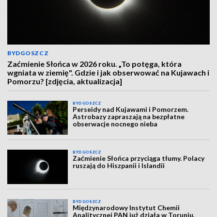
BYDGOSZCZ
Zaćmienie Słońca w 2026 roku. „To potęga, która
wgniata w ziemię". Gdzie i jak obserwować na Kujawach i
Pomorzu? [zdjęcia, aktualizacja]
BYDGOSZCZ
Perseidy nad Kujawami i Pomorzem.
Astrobazy zapraszają na bezpłatne
obserwacje nocnego nieba
BYDGOSZCZ
Zaćmienie Słońca przyciąga tłumy. Polacy
ruszają do Hiszpanii i Islandii
BYDGOSZCZ
Międzynarodowy Instytut Chemii
Analitycznej PAN już działa w Toruniu.