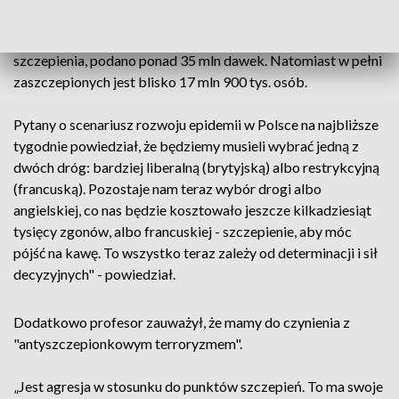
W Polsce od grudnia ubiegłego roku, kiedy ruszyły
szczepienia, podano ponad 35 mln dawek. Natomiast w pełni
zaszczepionych jest blisko 17 mln 900 tys. osób.
Pytany o scenariusz rozwoju epidemii w Polsce na najbliższe
tygodnie powiedział, że będziemy musieli wybrać jedną z
dwóch dróg: bardziej liberalną (brytyjską) albo restrykcyjną
(francuską). Pozostaje nam teraz wybór drogi albo
angielskiej, co nas będzie kosztowało jeszcze kilkadziesiąt
tysięcy zgonów, albo francuskiej - szczepienie, aby móc
pójść na kawę. To wszystko teraz zależy od determinacji i sił
decyzyjnych" - powiedział.
Dodatkowo profesor zauważył, że mamy do czynienia z
"antyszczepionkowym terroryzmem".
„Jest agresja w stosunku do punktów szczepień. To ma swoje