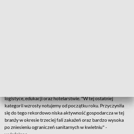
inżynieryjnych w lipcu spadek wystąpił w trzech kategoriach
– produkcji, e-commerce oraz branży budowlanej. "W tej
pierwszej kategorii do spadków mógł przyczynić się deficyt
surowców oraz pewne ograniczenia sanitarne, które jeszcze
obowiązują w tego typu działalności gospodarczej" -
zaznaczyli.
Wskazali, że jeśli chodzi o przedstawicieli zawodów ICT
(technologie informacyjno-komunikacyjne) to ofert nadal
przybywa, ale już nie tak szybko, jak na początku roku.
Z kolei w porównaniu do okresu przed epidemią - jak
napisano - więcej nowych ofert pracy jest obecnie w
logistyce, edukacji oraz hotelarstwie. "W tej ostatniej
kategorii wzrosty notujemy od początku roku. Przyczyniła
się do tego rekordowo niska aktywność gospodarcza w tej
branży w okresie trzeciej fali zakażeń oraz bardzo wysoka
po zniesieniu ograniczeń sanitarnych w kwietniu" -