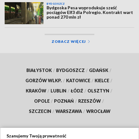
BYDGOSZCZ
Bydgoska Pesa wyprodukuje sześć
pociągów Elf3 dla Polregio. Kontrakt wart
ponad 270 mln zł
ZOBACZ WIĘCEJ
BIAŁYSTOK
/
BYDGOSZCZ
/
GDAŃSK
/
GORZÓW WLKP.
/
KATOWICE
/
KIELCE
/
KRAKÓW
/
LUBLIN
/
ŁÓDŹ
/
OLSZTYN
/
OPOLE
/
POZNAŃ
/
RZESZÓW
/
SZCZECIN
/
WARSZAWA
/
WROCŁAW
Szanujemy Twoją prywatność