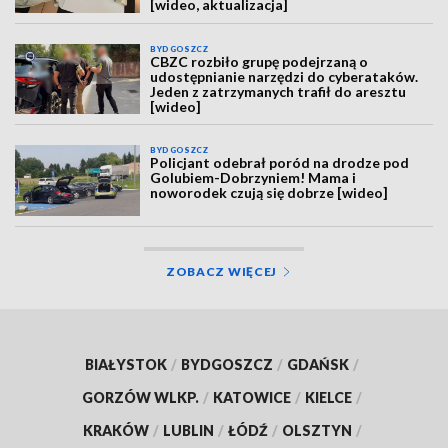
[wideo, aktualizacja]
BYDGOSZCZ
CBZC rozbiło grupę podejrzaną o
udostępnianie narzędzi do cyberataków.
Jeden z zatrzymanych trafił do aresztu
[wideo]
BYDGOSZCZ
Policjant odebrał poród na drodze pod
Golubiem-Dobrzyniem! Mama i
noworodek czują się dobrze [wideo]
ZOBACZ WIĘCEJ
BIAŁYSTOK
/
BYDGOSZCZ
/
GDAŃSK
/
GORZÓW WLKP.
/
KATOWICE
/
KIELCE
/
KRAKÓW
/
LUBLIN
/
ŁÓDŹ
/
OLSZTYN
/