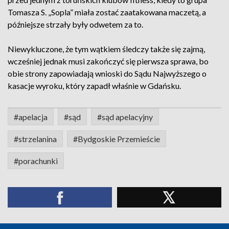
Tomasza S. „Sopla” miała zostać zaatakowana maczetą, a
późniejsze strzały były odwetem za to.
Niewykluczone, że tym wątkiem śledczy także się zajmą,
wcześniej jednak musi zakończyć się pierwsza sprawa, bo
obie strony zapowiadają wnioski do Sądu Najwyższego o
kasacje wyroku, który zapadł właśnie w Gdańsku.
#apelacja
#sąd
#sąd apelacyjny
#strzelanina
#Bydgoskie Przemieście
#porachunki