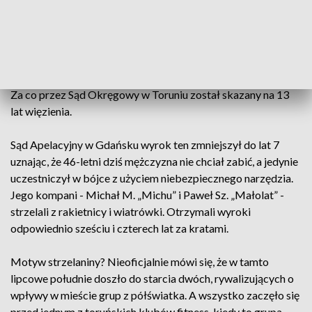
marki audi, po jego zatrzymaniu w rejonie skrzyżowania ulic
Matejki i Mickiewicza, oddał co najmniej cztery strzały z
broni palnej – argumentował wówczas Cezary Krauze z
Prokuratury Okręgowej w Toruniu.
Za co przez Sąd Okręgowy w Toruniu został skazany na 13
lat więzienia.
Sąd Apelacyjny w Gdańsku wyrok ten zmniejszył do lat 7
uznając, że 46-letni dziś mężczyzna nie chciał zabić, a jedynie
uczestniczył w bójce z użyciem niebezpiecznego narzędzia.
Jego kompani - Michał M. „Michu” i Paweł Sz. „Małolat” -
strzelali z rakietnicy i wiatrówki. Otrzymali wyroki
odpowiednio sześciu i czterech lat za kratami.
Motyw strzelaniny? Nieoficjalnie mówi się, że w tamto
lipcowe południe doszło do starcia dwóch, rywalizujących o
wpływy w mieście grup z półświatka. A wszystko zaczęło się
przed jednym z toruńskich klubów fitness, kiedy to grupa