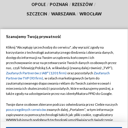
OPOLE
/
POZNAŃ
/
RZESZÓW
/
SZCZECIN
/
WARSZAWA
/
WROCŁAW
Szanujemy Twoją prywatność
Dołącz do nas:
Kliknij "Akceptuję i przechodzę do serwisu", aby wyrazić zgody na
korzystanie z technologii automatycznego śledzenia i zbierania danych,
TVP
dostęp do informacji na Twoim urządzeniu końcowym i ich
Abonament TVP
przechowywanie oraz na przetwarzanie Twoich danych osobowych przez
Regulamin TVP
nas, czyli Telewizję Polską S.A. w likwidacji (zwaną dalej również „TVP”),
Emisja w TVP
Polityka prywatności
Zaufanych Partnerów z IAB* (1201 firm)
oraz pozostałych
Zaufanych
Partnerów TVP (93 firm)
, w celach marketingowych (w tym do
Centrum informacji TVP
Moje zgody
zautomatyzowanego dopasowania reklam do Twoich zainteresowań i
mierzenia ich skuteczności) i pozostałych, które wskazujemy poniżej, a
Naziemna Telewizja Cyfrowa
Pomoc
także zgody na udostępnianie przez nas identyfikatora PPID do Google.
Sklep TVP
Biuro reklamy
Twoje dane osobowe zbierane podczas odwiedzania przez Ciebie naszych
Rada Programowa
Kontakt
poszczególnych serwisów
zwanych dalej „Portalem”, w tym informacje
zapisywane za pomocą technologii takich jak: pliki cookie, sygnalizatory
System NOS
WWW lub innych podobnych technologii umożliwiających świadczenie
dopasowanych i bezpiecznych usług, personalizację treści oraz reklam,
Informacje o nadawcy