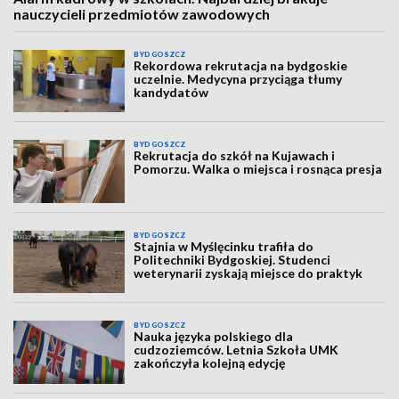
nauczycieli przedmiotów zawodowych
BYDGOSZCZ
Rekordowa rekrutacja na bydgoskie
uczelnie. Medycyna przyciąga tłumy
kandydatów
BYDGOSZCZ
Rekrutacja do szkół na Kujawach i
Pomorzu. Walka o miejsca i rosnąca presja
BYDGOSZCZ
Stajnia w Myślęcinku trafiła do
Politechniki Bydgoskiej. Studenci
weterynarii zyskają miejsce do praktyk
BYDGOSZCZ
Nauka języka polskiego dla
cudzoziemców. Letnia Szkoła UMK
zakończyła kolejną edycję