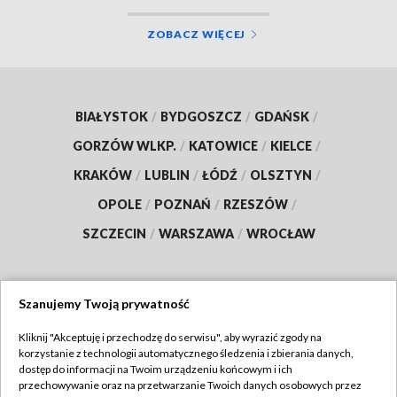
ZOBACZ WIĘCEJ
BIAŁYSTOK
/
BYDGOSZCZ
/
GDAŃSK
/
GORZÓW WLKP.
/
KATOWICE
/
KIELCE
/
KRAKÓW
/
LUBLIN
/
ŁÓDŹ
/
OLSZTYN
/
OPOLE
/
POZNAŃ
/
RZESZÓW
/
SZCZECIN
/
WARSZAWA
/
WROCŁAW
Szanujemy Twoją prywatność
Dołącz do nas:
Kliknij "Akceptuję i przechodzę do serwisu", aby wyrazić zgody na
korzystanie z technologii automatycznego śledzenia i zbierania danych,
TVP
dostęp do informacji na Twoim urządzeniu końcowym i ich
Abonament TVP
przechowywanie oraz na przetwarzanie Twoich danych osobowych przez
Regulamin TVP