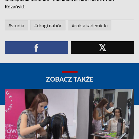
Różański.
#studia
#drugi nabór
#rok akademicki
ZOBACZ TAKŻE