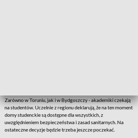
kierunki studiów I stopnia. Czasu do zastanowienia jest już
niewiele - rekrutacja kończy się pod koniec września. - Są
jeszcze kierunki na budownictwie, na mechanizacji, na
wydziałach rolniczych. To są kierunki, które absolutnie są
dostępne – mówi dr hab. inż. Szymon Różański, prof. uczelni,
rzecznik prasowy UTP.
Uniwersytet Mikołaja Kopernika w Toruniu rusza z
rekrutacją uzupełniającą w środę 11 sierpnia. Wśród najmniej
obleganych kierunków znalazło się wojskoznawstwo,
bałkanistyka czy audiofonologia.
A jak rekrutacja dobiegnie końca, pora na zakwaterowanie.
Zarówno w Toruniu, jak i w Bydgoszczy - akademiki czekają
na studentów. Uczelnie z regionu deklarują, że na ten moment
domy studenckie są dostępne dla wszystkich, z
uwzględnieniem bezpieczeństwa i zasad sanitarnych. Na
ostateczne decyzje będzie trzeba jeszcze poczekać.