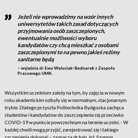
Jeżeli nie wprowadzimy na wzór innych
uniwersytetów takich zasad dotyczących
przyjmowania osób zaszczepionych,
ewentualnie możliwości wyboru
kandydatów czy chcą mieszkać z osobami
zaszczepionymi to na pewno jakieś reżimy
sanitarne będą
– wyjaśnia dr Ewa Walusiak-Bednarek z Zespołu
Prasowego UMK.
Wszystkim uczelniom zależy na tym, by zajęcia w nowym
roku akademickim odbyły się w normalnym, stacjonarnym
trybie. Dlatego przyszła Politechnika Bydgoska zachęca
studentów i kandydatów do zaszczepienia się przeciwko
COVID-19 w punkcie powszechnym na terenie uczelni. - W
każdej chwili mogą przyjść, zarejestrować się i takiego
szczepienia dokonać – zaznacza dr hab. inż. Szymon