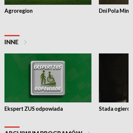
Agroregion
Dni Pola Min
INNE
Ekspert ZUS odpowiada
Stada ogieró