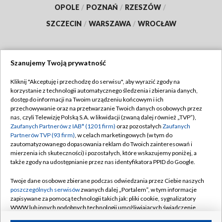
OPOLE
/
POZNAŃ
/
RZESZÓW
/
SZCZECIN
/
WARSZAWA
/
WROCŁAW
Szanujemy Twoją prywatność
Dołącz do nas:
Kliknij "Akceptuję i przechodzę do serwisu", aby wyrazić zgody na
korzystanie z technologii automatycznego śledzenia i zbierania danych,
TVP
dostęp do informacji na Twoim urządzeniu końcowym i ich
Abonament TVP
przechowywanie oraz na przetwarzanie Twoich danych osobowych przez
Regulamin TVP
nas, czyli Telewizję Polską S.A. w likwidacji (zwaną dalej również „TVP”),
Emisja w TVP
Polityka prywatności
Zaufanych Partnerów z IAB* (1201 firm)
oraz pozostałych
Zaufanych
Partnerów TVP (93 firm)
, w celach marketingowych (w tym do
Centrum informacji TVP
Moje zgody
zautomatyzowanego dopasowania reklam do Twoich zainteresowań i
mierzenia ich skuteczności) i pozostałych, które wskazujemy poniżej, a
Naziemna Telewizja Cyfrowa
Pomoc
także zgody na udostępnianie przez nas identyfikatora PPID do Google.
Sklep TVP
Biuro reklamy
Twoje dane osobowe zbierane podczas odwiedzania przez Ciebie naszych
Rada Programowa
Kontakt
poszczególnych serwisów
zwanych dalej „Portalem”, w tym informacje
zapisywane za pomocą technologii takich jak: pliki cookie, sygnalizatory
System NOS
WWW lub innych podobnych technologii umożliwiających świadczenie
dopasowanych i bezpiecznych usług, personalizację treści oraz reklam,
Informacje o nadawcy
Kanały