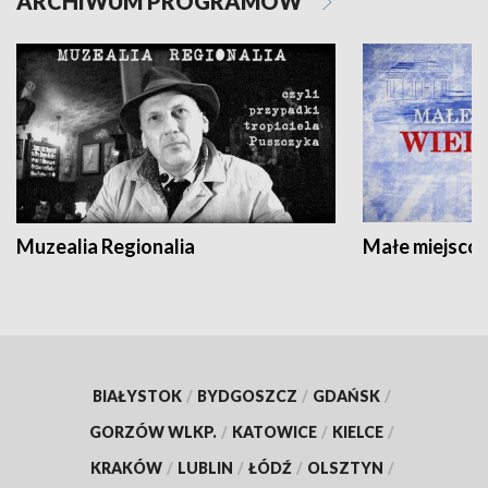
ARCHIWUM PROGRAMÓW
Muzealia Regionalia
Małe miejscow
BIAŁYSTOK
/
BYDGOSZCZ
/
GDAŃSK
/
GORZÓW WLKP.
/
KATOWICE
/
KIELCE
/
KRAKÓW
/
LUBLIN
/
ŁÓDŹ
/
OLSZTYN
/