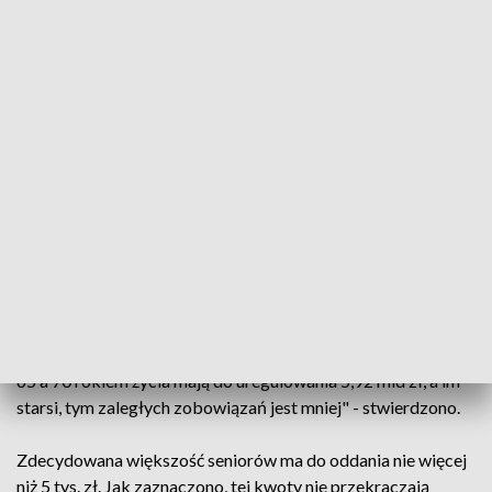
raporcie z badania. Jak dodano, sytuacja najstarszych
pogarszała się głównie w pierwszych trzech kwartałach
pandemii, a w 2021 r. już nieco się unormowała.
Z danych BIG InfoMonitor i bazy informacji kredytowych
BIK wynika, że odsetek osób w wieku 65 lat i starszych, które
nie dają rady terminowo spłacać zobowiązań, wzrósł z 5,59
proc. do 5,71 proc. Nieznacznie również podwyższył się w
grupie osób w przedziale 45-54 lat, gdzie przekroczył 11,8
proc. W pozostałych grupach wiekowych odnotowano
niewielkie spadki - podano.
Większość z ponad 10 mld zł zadłużenia seniorów przypada
na najmłodszą część tej grupy wiekowej. "Dłużnicy między
65 a 70 rokiem życia mają do uregulowania 5,92 mld zł, a im
starsi, tym zaległych zobowiązań jest mniej" - stwierdzono.
Zdecydowana większość seniorów ma do oddania nie więcej
niż 5 tys. zł. Jak zaznaczono, tej kwoty nie przekraczają