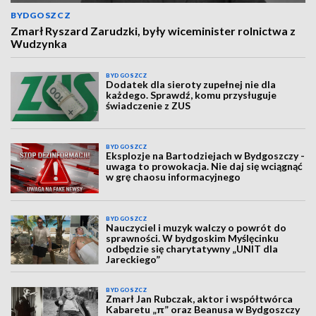
BYDGOSZCZ
Zmarł Ryszard Zarudzki, były wiceminister rolnictwa z
Wudzynka
BYDGOSZCZ
Dodatek dla sieroty zupełnej nie dla
każdego. Sprawdź, komu przysługuje
świadczenie z ZUS
BYDGOSZCZ
Eksplozje na Bartodziejach w Bydgoszczy -
uwaga to prowokacja. Nie daj się wciągnąć
w grę chaosu informacyjnego
BYDGOSZCZ
Nauczyciel i muzyk walczy o powrót do
sprawności. W bydgoskim Myślęcinku
odbędzie się charytatywny „UNIT dla
Jareckiego”
BYDGOSZCZ
Zmarł Jan Rubczak, aktor i współtwórca
Kabaretu „π” oraz Beanusa w Bydgoszczy