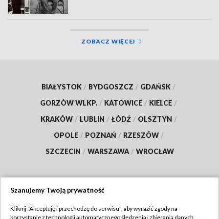
ZOBACZ WIĘCEJ
BIAŁYSTOK
/
BYDGOSZCZ
/
GDAŃSK
/
GORZÓW WLKP.
/
KATOWICE
/
KIELCE
/
KRAKÓW
/
LUBLIN
/
ŁÓDŹ
/
OLSZTYN
/
OPOLE
/
POZNAŃ
/
RZESZÓW
/
SZCZECIN
/
WARSZAWA
/
WROCŁAW
Szanujemy Twoją prywatność
Dołącz do nas:
Kliknij "Akceptuję i przechodzę do serwisu", aby wyrazić zgody na
korzystanie z technologii automatycznego śledzenia i zbierania danych,