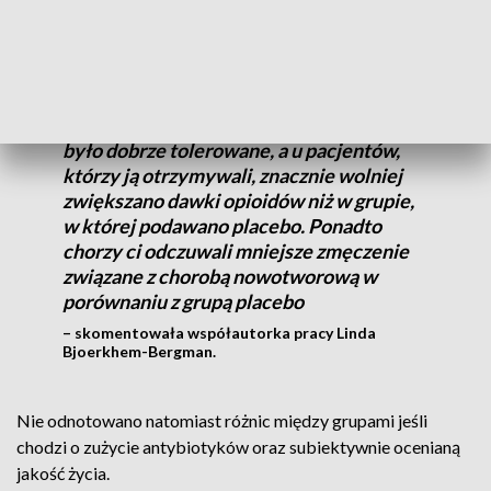
sprawdzano, jakie dawki opioidów w celu łagodzenia bólów
trzeba było stosować u pacjentów.
Okazało się, że podawanie witaminy D
było dobrze tolerowane, a u pacjentów,
którzy ją otrzymywali, znacznie wolniej
zwiększano dawki opioidów niż w grupie,
w której podawano placebo. Ponadto
chorzy ci odczuwali mniejsze zmęczenie
związane z chorobą nowotworową w
porównaniu z grupą placebo
– skomentowała współautorka pracy Linda
Bjoerkhem-Bergman.
Nie odnotowano natomiast różnic między grupami jeśli
chodzi o zużycie antybiotyków oraz subiektywnie ocenianą
jakość życia.