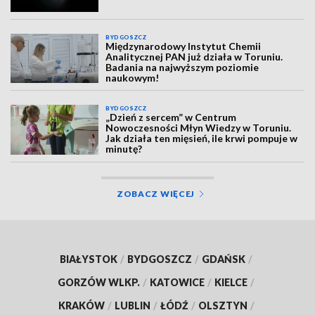
BYDGOSZCZ
Międzynarodowy Instytut Chemii
Analitycznej PAN już działa w Toruniu.
Badania na najwyższym poziomie
naukowym!
BYDGOSZCZ
„Dzień z sercem” w Centrum
Nowoczesności Młyn Wiedzy w Toruniu.
Jak działa ten mięsień, ile krwi pompuje w
minutę?
ZOBACZ WIĘCEJ
BIAŁYSTOK
/
BYDGOSZCZ
/
GDAŃSK
/
GORZÓW WLKP.
/
KATOWICE
/
KIELCE
/
KRAKÓW
/
LUBLIN
/
ŁÓDŹ
/
OLSZTYN
/