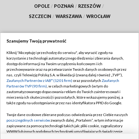
OPOLE
/
POZNAŃ
/
RZESZÓW
/
SZCZECIN
/
WARSZAWA
/
WROCŁAW
Szanujemy Twoją prywatność
Dołącz do nas:
Kliknij "Akceptuję i przechodzę do serwisu", aby wyrazić zgody na
korzystanie z technologii automatycznego śledzenia i zbierania danych,
TVP
dostęp do informacji na Twoim urządzeniu końcowym i ich
Abonament TVP
przechowywanie oraz na przetwarzanie Twoich danych osobowych przez
Regulamin TVP
nas, czyli Telewizję Polską S.A. w likwidacji (zwaną dalej również „TVP”),
Emisja w TVP
Polityka prywatności
Zaufanych Partnerów z IAB* (1201 firm)
oraz pozostałych
Zaufanych
Partnerów TVP (93 firm)
, w celach marketingowych (w tym do
Centrum informacji TVP
Moje zgody
zautomatyzowanego dopasowania reklam do Twoich zainteresowań i
mierzenia ich skuteczności) i pozostałych, które wskazujemy poniżej, a
Naziemna Telewizja Cyfrowa
Pomoc
także zgody na udostępnianie przez nas identyfikatora PPID do Google.
Sklep TVP
Biuro reklamy
Twoje dane osobowe zbierane podczas odwiedzania przez Ciebie naszych
Rada Programowa
Kontakt
poszczególnych serwisów
zwanych dalej „Portalem”, w tym informacje
zapisywane za pomocą technologii takich jak: pliki cookie, sygnalizatory
System NOS
WWW lub innych podobnych technologii umożliwiających świadczenie
dopasowanych i bezpiecznych usług, personalizację treści oraz reklam,