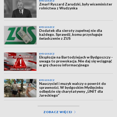
BYDGOSZCZ
Zmarł Ryszard Zarudzki, były wiceminister
rolnictwa z Wudzynka
BYDGOSZCZ
Dodatek dla sieroty zupełnej nie dla
każdego. Sprawdź, komu przysługuje
świadczenie z ZUS
BYDGOSZCZ
Eksplozje na Bartodziejach w Bydgoszczy -
uwaga to prowokacja. Nie daj się wciągnąć
w grę chaosu informacyjnego
BYDGOSZCZ
Nauczyciel i muzyk walczy o powrót do
sprawności. W bydgoskim Myślęcinku
odbędzie się charytatywny „UNIT dla
Jareckiego”
ZOBACZ WIĘCEJ