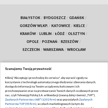
BIAŁYSTOK
/
BYDGOSZCZ
/
GDAŃSK
/
GORZÓW WLKP.
/
KATOWICE
/
KIELCE
/
KRAKÓW
/
LUBLIN
/
ŁÓDŹ
/
OLSZTYN
/
OPOLE
/
POZNAŃ
/
RZESZÓW
/
SZCZECIN
/
WARSZAWA
/
WROCŁAW
Szanujemy Twoją prywatność
Dołącz do nas:
Kliknij "Akceptuję i przechodzę do serwisu", aby wyrazić zgody na
korzystanie z technologii automatycznego śledzenia i zbierania danych,
TVP
dostęp do informacji na Twoim urządzeniu końcowym i ich
Abonament TVP
przechowywanie oraz na przetwarzanie Twoich danych osobowych przez
Regulamin TVP
nas, czyli Telewizję Polską S.A. w likwidacji (zwaną dalej również „TVP”),
Emisja w TVP
Polityka prywatności
Zaufanych Partnerów z IAB* (1201 firm)
oraz pozostałych
Zaufanych
Partnerów TVP (93 firm)
, w celach marketingowych (w tym do
Centrum informacji TVP
Moje zgody