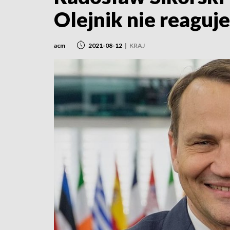
Olejnik nie reaguje
acm
2021-08-12
|
KRAJ