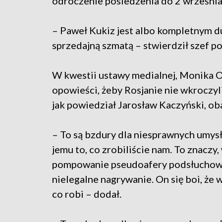
odroczenie posiedzenia do 2 września
– Paweł Kukiz jest albo kompletnym dur
sprzedajną szmatą – stwierdził szef p
W kwestii ustawy medialnej, Monika Ol
opowieści, żeby Rosjanie nie wkroczyl
jak powiedział Jarosław Kaczyński, ob
– To są bzdury dla niesprawnych umysł
jemu to, co zrobiliście nam. To znaczy
pompowanie pseudoafery podsłuchowe
nielegalne nagrywanie. On się boi, że
co robi – dodał.