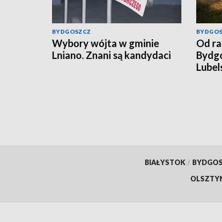
BYDGOSZCZ
BYDGO
Wybory wójta w gminie
Od ra
Lniano. Znani są kandydaci
Bydgo
Lubel
rosyj
BIAŁYSTOK
/
BYDGO
OLSZTY