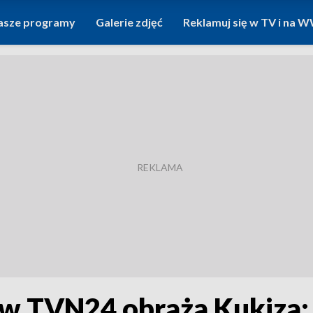
asze programy
Galerie zdjęć
Reklamuj się w TV i na
 w TVN24 obraża Kukiza: 