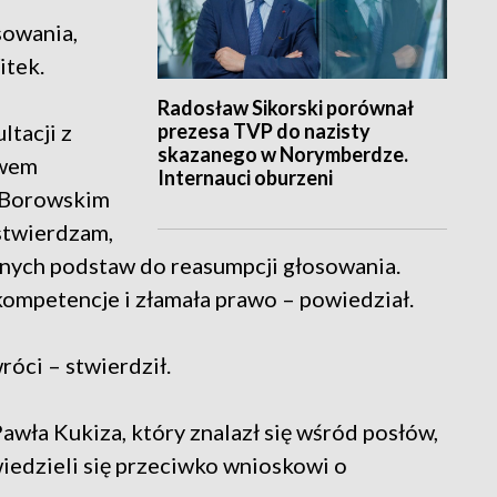
sowania,
itek.
Radosław Sikorski porównał
prezesa TVP do nazisty
ltacji z
skazanego w Norymberdze.
awem
Internauci oburzeni
 Borowskim
stwierdzam,
adnych podstaw do reasumpcji głosowania.
ompetencje i złamała prawo – powiedział.
róci – stwierdził.
wła Kukiza, który znalazł się wśród posłów,
edzieli się przeciwko wnioskowi o