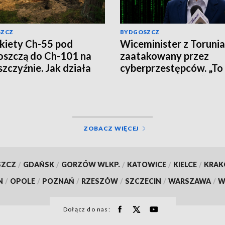
SZCZ
BYDGOSZCZ
kiety Ch-55 pod
Wiceminister z Torunia
szczą do Ch-101 na
zaatakowany przez
szczyźnie. Jak działa
cyberprzestępców. „To
ska propaganda?
wirus, nie klikajcie”
ZOBACZ WIĘCEJ
SZCZ
/
GDAŃSK
/
GORZÓW WLKP.
/
KATOWICE
/
KIELCE
/
KRA
N
/
OPOLE
/
POZNAŃ
/
RZESZÓW
/
SZCZECIN
/
WARSZAWA
/
W
Dołącz do nas: