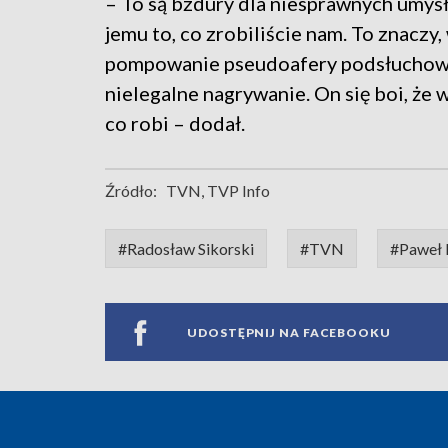
– To są bzdury dla niesprawnych umysł
jemu to, co zrobiliście nam. To znaczy
pompowanie pseudoafery podsłuchowe
nielegalne nagrywanie. On się boi, że
co robi – dodał.
Źródło:
TVN, TVP Info
#Radosław Sikorski
#TVN
#Paweł 
UDOSTĘPNIJ NA FACEBOOKU