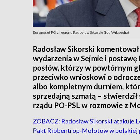
Europoseł PO z regionu Radosław Sikorski (fot. Wikipedia)
Radosław Sikorski komentował 
wydarzenia w Sejmie i postawę 
posłów, którzy w powtórnym gł
przeciwko wnioskowi o odroczen
albo kompletnym durniem, który 
sprzedajną szmatą – stwierdził 
rządu PO-PSL w rozmowie z Mon
ZOBACZ: Radosław Sikorski atakuje Le
Pakt Ribbentrop-Mołotow w polskiej 