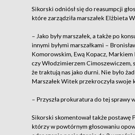
Sikorski odniósł się do reasumpcji gło
które zarządziła marszałek Elżbieta W
– Jako były marszałek, a także po konsu
innymi byłymi marszałkami – Bronisł
Komorowskim, Ewą Kopacz, Markiem
czy Włodzimierzem Cimoszewiczem, 
że traktują nas jako durni. Nie było ż
Marszałek Witek przekroczyła swoje k
– Przyszła prokuratura do tej sprawy w
Sikorski skomentował także postawę Pa
którzy w powtórnym głosowaniu opowi