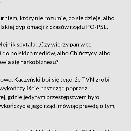
.
niem, który nie rozumie, co się dzieje, albo
olskiej dyplomacji z czasów rządu PO-PSL.
ejnik spytała: „Czy wierzy pan w te
i do polskich mediów, albo Chińczycy, albo
awia się narkobiznesu?”
owo. Kaczyński boi się tego, że TVN zrobi
, wykończyliście nasz rząd poprzez
j, gdzie jedynym przestępstwem było
 wykończycie jego rząd, mówiąc prawdę o tym,