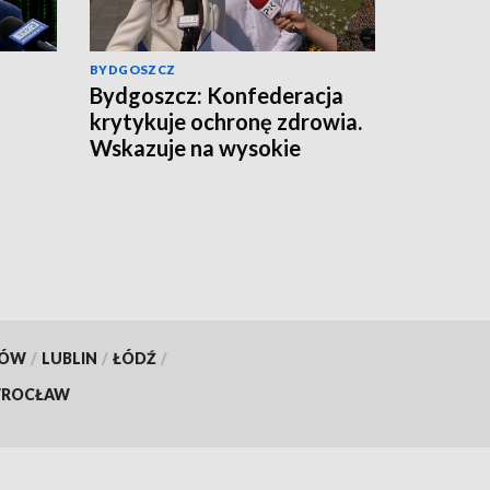
BYDGOSZCZ
Bydgoszcz: Konfederacja
krytykuje ochronę zdrowia.
Wskazuje na wysokie
zarobki lekarzy i problemy
pacjentów
KÓW
/
LUBLIN
/
ŁÓDŹ
/
ROCŁAW