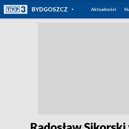
POWRÓT DO
BYDGOSZCZ
Aktualności
N
TVP REGIONY
Radosław Sikorski