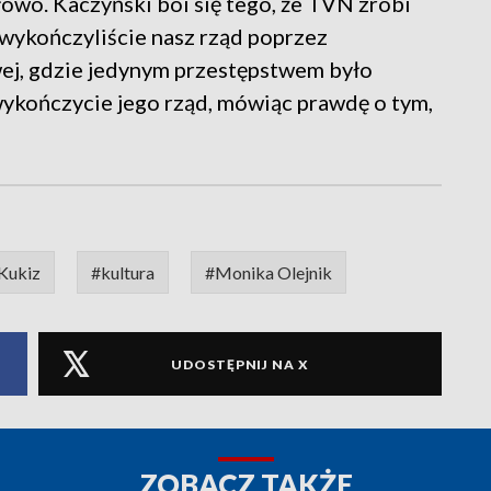
owo. Kaczyński boi się tego, że TVN zrobi
, wykończyliście nasz rząd poprzez
j, gdzie jedynym przestępstwem było
 wykończycie jego rząd, mówiąc prawdę o tym,
Kukiz
#kultura
#Monika Olejnik
UDOSTĘPNIJ NA X
ZOBACZ TAKŻE