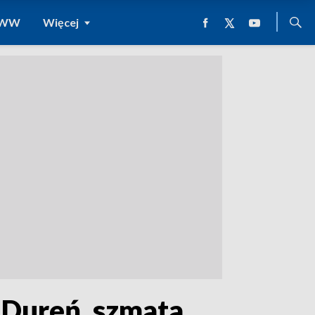
 WWW
Więcej
Dureń, szmata.