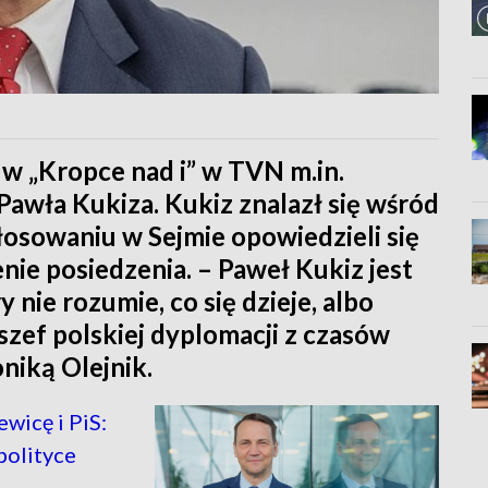
w „Kropce nad i” w TVN m.in.
Pawła Kukiza. Kukiz znalazł się wśród
osowaniu w Sejmie opowiedzieli się
ie posiedzenia. – Paweł Kukiz jest
nie rozumie, co się dzieje, albo
szef polskiej dyplomacji z czasów
iką Olejnik.
wicę i PiS:
polityce