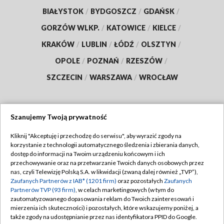
BIAŁYSTOK
/
BYDGOSZCZ
/
GDAŃSK
/
GORZÓW WLKP.
/
KATOWICE
/
KIELCE
/
KRAKÓW
/
LUBLIN
/
ŁÓDŹ
/
OLSZTYN
/
OPOLE
/
POZNAŃ
/
RZESZÓW
/
SZCZECIN
/
WARSZAWA
/
WROCŁAW
Szanujemy Twoją prywatność
Dołącz do nas:
Kliknij "Akceptuję i przechodzę do serwisu", aby wyrazić zgody na
korzystanie z technologii automatycznego śledzenia i zbierania danych,
TVP
dostęp do informacji na Twoim urządzeniu końcowym i ich
Abonament TVP
przechowywanie oraz na przetwarzanie Twoich danych osobowych przez
Regulamin TVP
nas, czyli Telewizję Polską S.A. w likwidacji (zwaną dalej również „TVP”),
Emisja w TVP
Zaufanych Partnerów z IAB* (1201 firm)
oraz pozostałych
Zaufanych
Polityka prywatności
Partnerów TVP (93 firm)
, w celach marketingowych (w tym do
Centrum informacji TVP
Moje zgody
zautomatyzowanego dopasowania reklam do Twoich zainteresowań i
mierzenia ich skuteczności) i pozostałych, które wskazujemy poniżej, a
Naziemna Telewizja Cyfrowa
Pomoc
także zgody na udostępnianie przez nas identyfikatora PPID do Google.