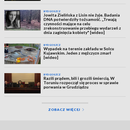
BYDGOSZCZ
Jowita Zielińska z Lisin nie żyje. Badania
DNA potwierdziły tożsamość. „Trwają
czynności mające na celu
zrekonstruowanie przebiegu wydarzeń z
dnia zaginięcia kobiety" [wideo]
BYDGOSZCZ
Wypadek na terenie zakładu w Solcu
Kujawskim. Jeden z mężczyzn zmarł
[wideo]
BYDGOSZCZ
Razili prądem, bili i grozili śmiercią. W
Toruniu rozpoczął się proces w sprawie
porwania w Grudziądzu
ZOBACZ WIĘCEJ