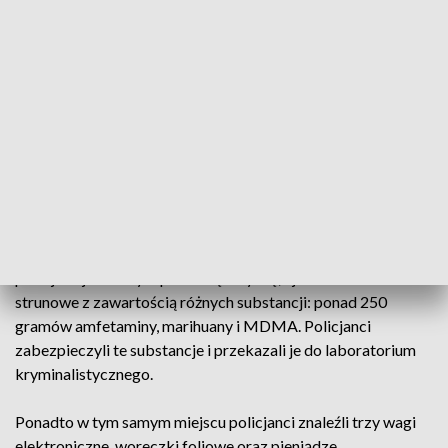
zamieszkania mężczyzny na terenie gminy Osielsko,
zobaczyli, jak podejrzewany wyjeżdża samochodem ze
swojej posesji. Chwilę później zatrzymali go do kontroli.
Mundurowi od razu zwrócili uwagę na nerwowe zachowanie
30-latka. Funkcjonariusze, po przedstawieniu powodu
kontroli, przystąpili do przeszukania auta. Pod siedzeniem
kierowcy, w paczce po papierosach, znaleźli woreczek
strunowy z suszem roślinnym.
Poszli także przeszukać miejsca zamieszkania 30-latka. W
pokoju zajmowanym przez mężczyznę, ujawnili woreczki
strunowe z zawartością różnych substancji: ponad 250
gramów amfetaminy, marihuany i MDMA. Policjanci
zabezpieczyli te substancje i przekazali je do laboratorium
kryminalistycznego.
Ponadto w tym samym miejscu policjanci znaleźli trzy wagi
elektroniczne, woreczki foliowe oraz pieniądze.