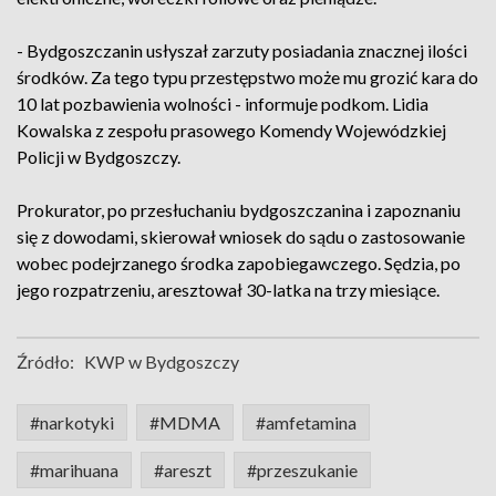
- Bydgoszczanin usłyszał zarzuty posiadania znacznej ilości
środków. Za tego typu przestępstwo może mu grozić kara do
10 lat pozbawienia wolności - informuje podkom. Lidia
Kowalska z zespołu prasowego Komendy Wojewódzkiej
Policji w Bydgoszczy.
Prokurator, po przesłuchaniu bydgoszczanina i zapoznaniu
się z dowodami, skierował wniosek do sądu o zastosowanie
wobec podejrzanego środka zapobiegawczego. Sędzia, po
jego rozpatrzeniu, aresztował 30-latka na trzy miesiące.
Źródło:
KWP w Bydgoszczy
#narkotyki
#MDMA
#amfetamina
#marihuana
#areszt
#przeszukanie