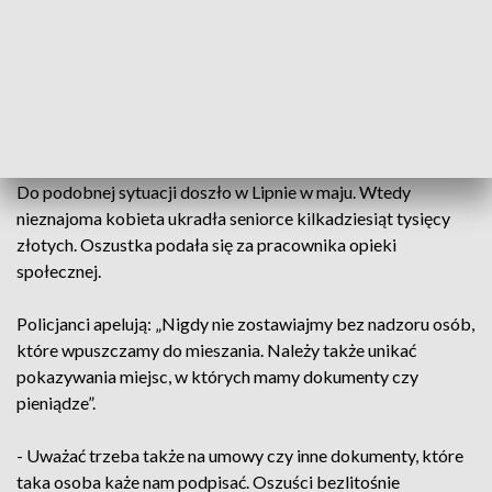
podwórko weszła kobieta.
Powiedziała, że jest z przychodni i przyszła umówić starszej
pani wizytę u lekarza. Pytała, jakie tabletki przyjmuje.
Seniorka wpuściła nieznajomą do domu, aby pokazać, jakie
leki zażywa. W tej samej szafce miała oszczędności…
Do podobnej sytuacji doszło w Lipnie w maju. Wtedy
nieznajoma kobieta ukradła seniorce kilkadziesiąt tysięcy
złotych. Oszustka podała się za pracownika opieki
społecznej.
Policjanci apelują: „Nigdy nie zostawiajmy bez nadzoru osób,
które wpuszczamy do mieszania. Należy także unikać
pokazywania miejsc, w których mamy dokumenty czy
pieniądze”.
- Uważać trzeba także na umowy czy inne dokumenty, które
taka osoba każe nam podpisać. Oszuści bezlitośnie