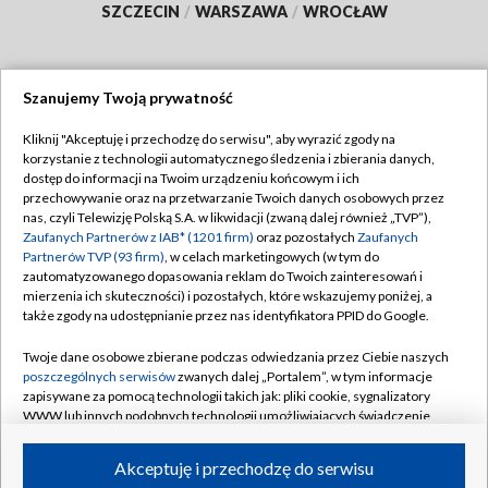
SZCZECIN
/
WARSZAWA
/
WROCŁAW
Szanujemy Twoją prywatność
Dołącz do nas:
Kliknij "Akceptuję i przechodzę do serwisu", aby wyrazić zgody na
korzystanie z technologii automatycznego śledzenia i zbierania danych,
TVP
dostęp do informacji na Twoim urządzeniu końcowym i ich
Abonament TVP
przechowywanie oraz na przetwarzanie Twoich danych osobowych przez
Regulamin TVP
nas, czyli Telewizję Polską S.A. w likwidacji (zwaną dalej również „TVP”),
Emisja w TVP
Zaufanych Partnerów z IAB* (1201 firm)
oraz pozostałych
Zaufanych
Polityka prywatności
Partnerów TVP (93 firm)
, w celach marketingowych (w tym do
Centrum informacji TVP
Moje zgody
zautomatyzowanego dopasowania reklam do Twoich zainteresowań i
mierzenia ich skuteczności) i pozostałych, które wskazujemy poniżej, a
Naziemna Telewizja Cyfrowa
Pomoc
także zgody na udostępnianie przez nas identyfikatora PPID do Google.
Sklep TVP
Biuro reklamy
Twoje dane osobowe zbierane podczas odwiedzania przez Ciebie naszych
Rada Programowa
poszczególnych serwisów
zwanych dalej „Portalem”, w tym informacje
Kontakt
zapisywane za pomocą technologii takich jak: pliki cookie, sygnalizatory
System NOS
WWW lub innych podobnych technologii umożliwiających świadczenie
dopasowanych i bezpiecznych usług, personalizację treści oraz reklam,
Informacje o nadawcy
Kanały
udostępnianie funkcji mediów społecznościowych oraz analizowanie
Akceptuję i przechodzę do serwisu
ruchu w Internecie.
Program dla prasy