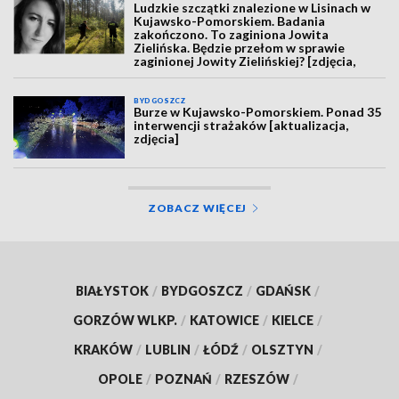
Ludzkie szczątki znalezione w Lisinach w
Kujawsko-Pomorskiem. Badania
zakończono. To zaginiona Jowita
Zielińska. Będzie przełom w sprawie
zaginionej Jowity Zielińskiej? [zdjęcia,
wideo, aktualizacja]
BYDGOSZCZ
Burze w Kujawsko-Pomorskiem. Ponad 35
interwencji strażaków [aktualizacja,
zdjęcia]
ZOBACZ WIĘCEJ
BIAŁYSTOK
/
BYDGOSZCZ
/
GDAŃSK
/
GORZÓW WLKP.
/
KATOWICE
/
KIELCE
/
KRAKÓW
/
LUBLIN
/
ŁÓDŹ
/
OLSZTYN
/
OPOLE
/
POZNAŃ
/
RZESZÓW
/