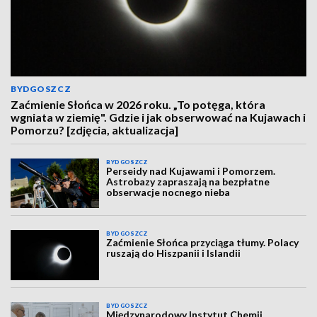
BYDGOSZCZ
Zaćmienie Słońca w 2026 roku. „To potęga, która
wgniata w ziemię". Gdzie i jak obserwować na Kujawach i
Pomorzu? [zdjęcia, aktualizacja]
BYDGOSZCZ
Perseidy nad Kujawami i Pomorzem.
Astrobazy zapraszają na bezpłatne
obserwacje nocnego nieba
BYDGOSZCZ
Zaćmienie Słońca przyciąga tłumy. Polacy
ruszają do Hiszpanii i Islandii
BYDGOSZCZ
Międzynarodowy Instytut Chemii