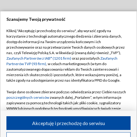
Szanujemy Twoją prywatność
Dołącz do nas:
Kliknij "Akceptuję i przechodzę do serwisu", aby wyrazić zgody na
korzystanie z technologii automatycznego śledzenia i zbierania danych,
TVP
dostęp do informacji na Twoim urządzeniu końcowym i ich
Abonament TVP
przechowywanie oraz na przetwarzanie Twoich danych osobowych przez
Regulamin TVP
nas, czyli Telewizję Polską S.A. w likwidacji (zwaną dalej również „TVP”),
Emisja w TVP
Polityka prywatności
Zaufanych Partnerów z IAB* (1201 firm)
oraz pozostałych
Zaufanych
Partnerów TVP (93 firm)
, w celach marketingowych (w tym do
Centrum informacji TVP
Moje zgody
zautomatyzowanego dopasowania reklam do Twoich zainteresowań i
mierzenia ich skuteczności) i pozostałych, które wskazujemy poniżej, a
Naziemna Telewizja Cyfrowa
Pomoc
także zgody na udostępnianie przez nas identyfikatora PPID do Google.
Sklep TVP
Biuro reklamy
Twoje dane osobowe zbierane podczas odwiedzania przez Ciebie naszych
Rada Programowa
Kontakt
poszczególnych serwisów
zwanych dalej „Portalem”, w tym informacje
zapisywane za pomocą technologii takich jak: pliki cookie, sygnalizatory
System NOS
WWW lub innych podobnych technologii umożliwiających świadczenie
dopasowanych i bezpiecznych usług, personalizację treści oraz reklam,
Informacje o nadawcy
Kanały
udostępnianie funkcji mediów społecznościowych oraz analizowanie
Akceptuję i przechodzę do serwisu
ruchu w Internecie.
Program dla prasy
©2026 Telewizja Polska S.A. w likwidacji
Biuro Reklamy
Twoje dane osobowe zbierane podczas odwiedzania przez Ciebie