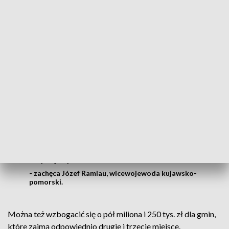
albo szczepioną jednodawkową w tym okresie albo osób,
które przyjęły już dwie dawki szczepionki – wyjaśnia
Krzysztof Poskrop, pełnomocnik wojewody ds. koordynacji
Narodowego Programu Szczepień przeciw COVID-19.
Można bezkosztowo budżet gminy
wzbogacić o środki publiczne, które
oczywiście muszą być w jakimś zakresie
wydatkowane na cele związane z walką z
pandemią, ale można wzbogacić o
niebagatelną kwotę miliona złotych dla
zwycięzcy konkursu
- zachęca Józef Ramlau, wicewojewoda kujawsko-
pomorski.
Można też wzbogacić się o pół miliona i 250 tys. zł dla gmin,
które zajmą odpowiednio drugie i trzecie miejsce.