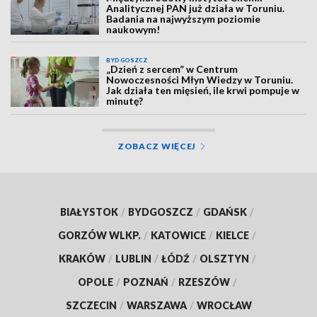
Analitycznej PAN już działa w Toruniu.
Badania na najwyższym poziomie
naukowym!
BYDGOSZCZ
„Dzień z sercem” w Centrum
Nowoczesności Młyn Wiedzy w Toruniu.
Jak działa ten mięsień, ile krwi pompuje w
minutę?
ZOBACZ WIĘCEJ
BIAŁYSTOK
/
BYDGOSZCZ
/
GDAŃSK
/
GORZÓW WLKP.
/
KATOWICE
/
KIELCE
/
KRAKÓW
/
LUBLIN
/
ŁÓDŹ
/
OLSZTYN
/
OPOLE
/
POZNAŃ
/
RZESZÓW
/
SZCZECIN
/
WARSZAWA
/
WROCŁAW