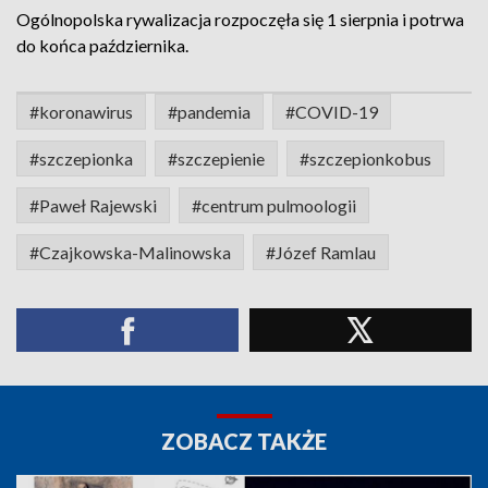
Ogólnopolska rywalizacja rozpoczęła się 1 sierpnia i potrwa
do końca października.
#koronawirus
#pandemia
#COVID-19
#szczepionka
#szczepienie
#szczepionkobus
#Paweł Rajewski
#centrum pulmoologii
#Czajkowska-Malinowska
#Józef Ramlau
ZOBACZ TAKŻE