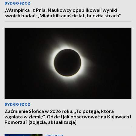
BYDGOSZCZ
„Wampirka" z Pnia. Naukowcy opublikowali wyniki
swoich badań: „Miała kilkanaście lat, budziła strach"
BYDGOSZCZ
Zaćmienie Słońca w 2026 roku. „To potęga, która
wgniata w ziemię". Gdzie i jak obserwować na Kujawach i
Pomorzu? [zdjęcia, aktualizacja]
BYDGOSZCZ