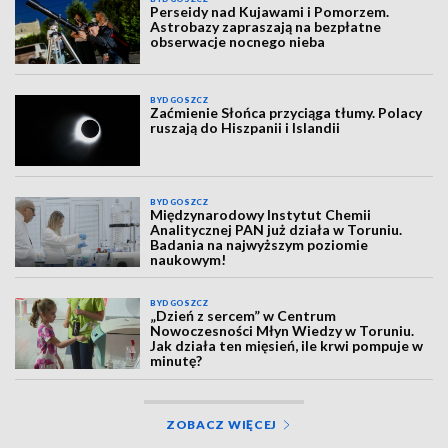
Perseidy nad Kujawami i Pomorzem.
Astrobazy zapraszają na bezpłatne
obserwacje nocnego nieba
BYDGOSZCZ
Zaćmienie Słońca przyciąga tłumy. Polacy
ruszają do Hiszpanii i Islandii
BYDGOSZCZ
Międzynarodowy Instytut Chemii
Analitycznej PAN już działa w Toruniu.
Badania na najwyższym poziomie
naukowym!
BYDGOSZCZ
„Dzień z sercem” w Centrum
Nowoczesności Młyn Wiedzy w Toruniu.
Jak działa ten mięsień, ile krwi pompuje w
minutę?
ZOBACZ WIĘCEJ