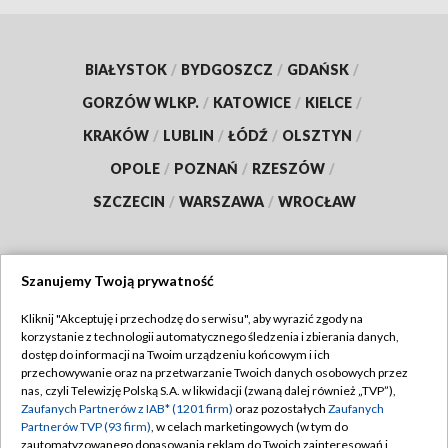
BIAŁYSTOK
/
BYDGOSZCZ
/
GDAŃSK
/
GORZÓW WLKP.
/
KATOWICE
/
KIELCE
/
KRAKÓW
/
LUBLIN
/
ŁÓDŹ
/
OLSZTYN
/
OPOLE
/
POZNAŃ
/
RZESZÓW
/
SZCZECIN
/
WARSZAWA
/
WROCŁAW
Szanujemy Twoją prywatność
Dołącz do nas:
Kliknij "Akceptuję i przechodzę do serwisu", aby wyrazić zgody na
korzystanie z technologii automatycznego śledzenia i zbierania danych,
TVP
dostęp do informacji na Twoim urządzeniu końcowym i ich
Abonament TVP
przechowywanie oraz na przetwarzanie Twoich danych osobowych przez
Regulamin TVP
nas, czyli Telewizję Polską S.A. w likwidacji (zwaną dalej również „TVP”),
Emisja w TVP
Polityka prywatności
Zaufanych Partnerów z IAB* (1201 firm)
oraz pozostałych
Zaufanych
Partnerów TVP (93 firm)
, w celach marketingowych (w tym do
Centrum informacji TVP
Moje zgody
zautomatyzowanego dopasowania reklam do Twoich zainteresowań i