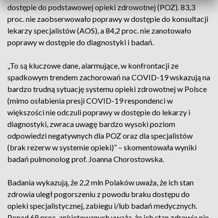
dostępie do podstawowej opieki zdrowotnej (POZ). 83,3
proc. nie zaobserwowało poprawy w dostępie do konsultacji
lekarzy specjalistów (AOS), a 84,2 proc. nie zanotowało
poprawy w dostępie do diagnostyki i badań.
„To są kluczowe dane, alarmujące, w konfrontacji ze
spadkowym trendem zachorowań na COVID-19 wskazują na
bardzo trudną sytuację systemu opieki zdrowotnej w Polsce
(mimo osłabienia presji COVID-19 respondenci w
większości nie odczuli poprawy w dostępie do lekarzy i
diagnostyki, zwraca uwagę bardzo wysoki poziom
odpowiedzi negatywnych dla POZ oraz dla specjalistów
(brak rezerw w systemie opieki)” – skomentowała wyniki
badań pulmonolog prof. Joanna Chorostowska.
Badania wykazują, że 2,2 mln Polaków uważa, że ich stan
zdrowia uległ pogorszeniu z powodu braku dostępu do
opieki specjalistycznej, zabiegu i/lub badań medycznych.
Ponad 68 proc. ankietowanych uważa, że ich stan zdrowia nie