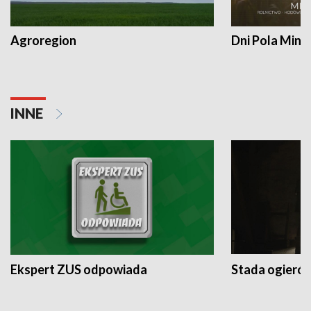
Agroregion
Dni Pola Min
INNE
Ekspert ZUS odpowiada
Stada ogieró