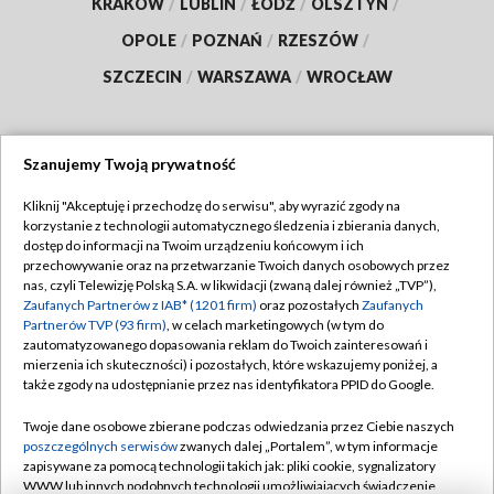
KRAKÓW
/
LUBLIN
/
ŁÓDŹ
/
OLSZTYN
/
OPOLE
/
POZNAŃ
/
RZESZÓW
/
SZCZECIN
/
WARSZAWA
/
WROCŁAW
Szanujemy Twoją prywatność
Dołącz do nas:
Kliknij "Akceptuję i przechodzę do serwisu", aby wyrazić zgody na
korzystanie z technologii automatycznego śledzenia i zbierania danych,
TVP
dostęp do informacji na Twoim urządzeniu końcowym i ich
Abonament TVP
przechowywanie oraz na przetwarzanie Twoich danych osobowych przez
Regulamin TVP
nas, czyli Telewizję Polską S.A. w likwidacji (zwaną dalej również „TVP”),
Emisja w TVP
Polityka prywatności
Zaufanych Partnerów z IAB* (1201 firm)
oraz pozostałych
Zaufanych
Partnerów TVP (93 firm)
, w celach marketingowych (w tym do
Centrum informacji TVP
Moje zgody
zautomatyzowanego dopasowania reklam do Twoich zainteresowań i
mierzenia ich skuteczności) i pozostałych, które wskazujemy poniżej, a
Naziemna Telewizja Cyfrowa
Pomoc
także zgody na udostępnianie przez nas identyfikatora PPID do Google.
Sklep TVP
Biuro reklamy
Twoje dane osobowe zbierane podczas odwiedzania przez Ciebie naszych
Rada Programowa
Kontakt
poszczególnych serwisów
zwanych dalej „Portalem”, w tym informacje
zapisywane za pomocą technologii takich jak: pliki cookie, sygnalizatory
System NOS
WWW lub innych podobnych technologii umożliwiających świadczenie