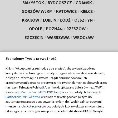
BIAŁYSTOK
/
BYDGOSZCZ
/
GDAŃSK
/
GORZÓW WLKP.
/
KATOWICE
/
KIELCE
/
KRAKÓW
/
LUBLIN
/
ŁÓDŹ
/
OLSZTYN
/
OPOLE
/
POZNAŃ
/
RZESZÓW
/
SZCZECIN
/
WARSZAWA
/
WROCŁAW
Szanujemy Twoją prywatność
Dołącz do nas:
Kliknij "Akceptuję i przechodzę do serwisu", aby wyrazić zgody na
korzystanie z technologii automatycznego śledzenia i zbierania danych,
TVP
dostęp do informacji na Twoim urządzeniu końcowym i ich
Abonament TVP
przechowywanie oraz na przetwarzanie Twoich danych osobowych przez
Regulamin TVP
nas, czyli Telewizję Polską S.A. w likwidacji (zwaną dalej również „TVP”),
Emisja w TVP
Zaufanych Partnerów z IAB* (1201 firm)
oraz pozostałych
Zaufanych
Polityka prywatności
Partnerów TVP (93 firm)
, w celach marketingowych (w tym do
Centrum informacji TVP
Moje zgody
zautomatyzowanego dopasowania reklam do Twoich zainteresowań i
mierzenia ich skuteczności) i pozostałych, które wskazujemy poniżej, a
Naziemna Telewizja Cyfrowa
Pomoc
także zgody na udostępnianie przez nas identyfikatora PPID do Google.
Sklep TVP
Biuro reklamy