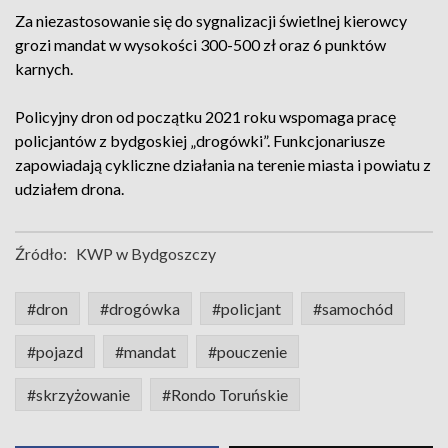
Za niezastosowanie się do sygnalizacji świetlnej kierowcy
grozi mandat w wysokości 300-500 zł oraz 6 punktów
karnych.
Policyjny dron od początku 2021 roku wspomaga pracę
policjantów z bydgoskiej „drogówki”. Funkcjonariusze
zapowiadają cykliczne działania na terenie miasta i powiatu z
udziałem drona.
Źródło:
KWP w Bydgoszczy
#dron
#drogówka
#policjant
#samochód
#pojazd
#mandat
#pouczenie
#skrzyżowanie
#Rondo Toruńskie