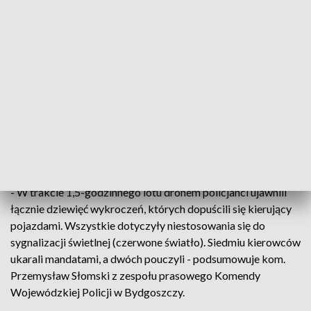
ruch pojazdów na Rondzie Toruńskim w Bydgoszczy. Dron
namierzał tych, którzy nie stosowali się do sygnalizacji
świetlnej; w szczególności tych, którzy wjeżdżali na rondo na
czerwonym świetle.
Informacja o wykroczeniu natychmiast przekazywana była
patrolowi „drogówki”, który kilkadziesiąt metrów - przy
wjeździe/wyjeździe z oddanego niedawno do użytku marketu
budowlanego przy ul. Toruńskiej - dalej zatrzymywał
wskazany pojazd i rozliczał kierowcę, łamiącego przepisy.
- W trakcie 1,5-godzinnego lotu dronem policjanci ujawnili
łącznie dziewięć wykroczeń, których dopuścili się kierujący
pojazdami. Wszystkie dotyczyły niestosowania się do
sygnalizacji świetlnej (czerwone światło). Siedmiu kierowców
ukarali mandatami, a dwóch pouczyli - podsumowuje kom.
Przemysław Słomski z zespołu prasowego Komendy
Wojewódzkiej Policji w Bydgoszczy.