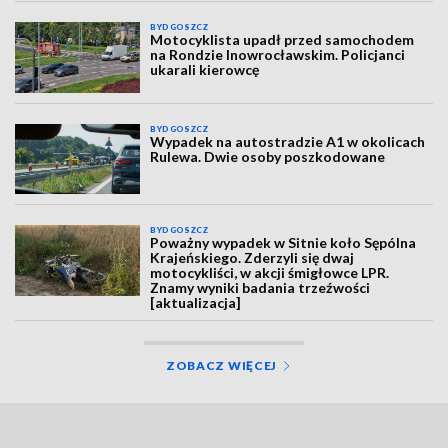
BYDGOSZCZ
Motocyklista upadł przed samochodem
na Rondzie Inowrocławskim. Policjanci
ukarali kierowcę
BYDGOSZCZ
Wypadek na autostradzie A1 w okolicach
Rulewa. Dwie osoby poszkodowane
BYDGOSZCZ
Poważny wypadek w Sitnie koło Sępólna
Krajeńskiego. Zderzyli się dwaj
motocykliści, w akcji śmigłowce LPR.
Znamy wyniki badania trzeźwości
[aktualizacja]
ZOBACZ WIĘCEJ