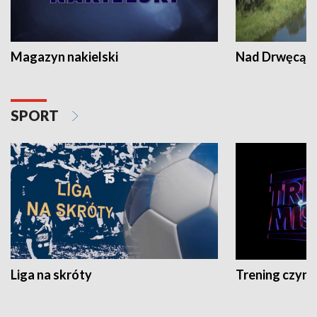
Magazyn nakielski
Nad Drwęcą
SPORT
Liga na skróty
Trening czyni 