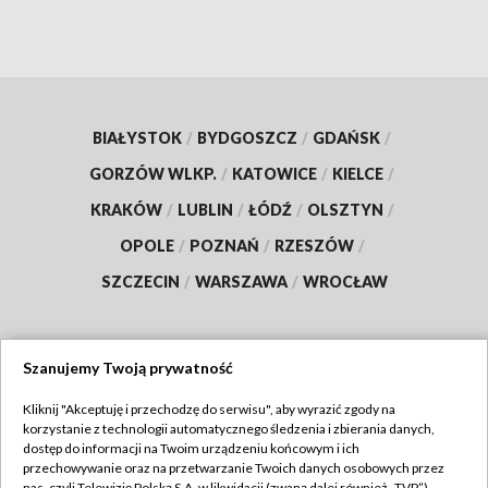
BIAŁYSTOK
/
BYDGOSZCZ
/
GDAŃSK
/
GORZÓW WLKP.
/
KATOWICE
/
KIELCE
/
KRAKÓW
/
LUBLIN
/
ŁÓDŹ
/
OLSZTYN
/
OPOLE
/
POZNAŃ
/
RZESZÓW
/
SZCZECIN
/
WARSZAWA
/
WROCŁAW
Szanujemy Twoją prywatność
Dołącz do nas:
Kliknij "Akceptuję i przechodzę do serwisu", aby wyrazić zgody na
korzystanie z technologii automatycznego śledzenia i zbierania danych,
TVP
dostęp do informacji na Twoim urządzeniu końcowym i ich
Abonament TVP
przechowywanie oraz na przetwarzanie Twoich danych osobowych przez
Regulamin TVP
nas, czyli Telewizję Polską S.A. w likwidacji (zwaną dalej również „TVP”),