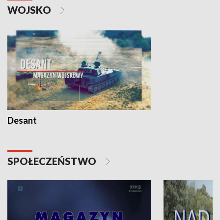
WOJSKO
Desant
SPOŁECZEŃSTWO