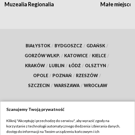
Muzealia Regionalia
Małe miejscow
BIAŁYSTOK
/
BYDGOSZCZ
/
GDAŃSK
/
GORZÓW WLKP.
/
KATOWICE
/
KIELCE
/
KRAKÓW
/
LUBLIN
/
ŁÓDŹ
/
OLSZTYN
/
OPOLE
/
POZNAŃ
/
RZESZÓW
/
SZCZECIN
/
WARSZAWA
/
WROCŁAW
Szanujemy Twoją prywatność
Dołącz do nas:
Kliknij "Akceptuję i przechodzę do serwisu", aby wyrazić zgody na
korzystanie z technologii automatycznego śledzenia i zbierania danych,
TVP
dostęp do informacji na Twoim urządzeniu końcowym i ich