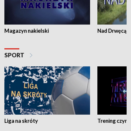
Magazyn nakielski
Nad Drwęcą
SPORT
Liga na skróty
Trening czyni 