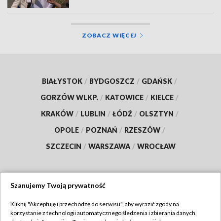
ZOBACZ WIĘCEJ
BIAŁYSTOK
/
BYDGOSZCZ
/
GDAŃSK
/
GORZÓW WLKP.
/
KATOWICE
/
KIELCE
/
KRAKÓW
/
LUBLIN
/
ŁÓDŹ
/
OLSZTYN
/
OPOLE
/
POZNAŃ
/
RZESZÓW
/
SZCZECIN
/
WARSZAWA
/
WROCŁAW
Szanujemy Twoją prywatność
Dołącz do nas:
Kliknij "Akceptuję i przechodzę do serwisu", aby wyrazić zgody na
korzystanie z technologii automatycznego śledzenia i zbierania danych,
TVP