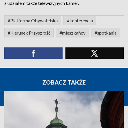
z udziałem także telewizyjnych kamer.
#Platforma Obywatelska
#konferencja
#Kierunek Przyszłość
#mieszkańcy
#spotkania
ZOBACZ TAKŻE