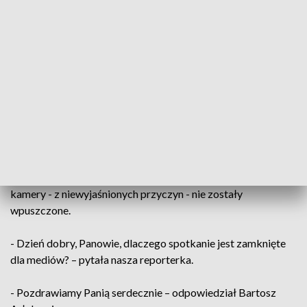
przed sytuacją niebezpieczną. Widzimy
dzisiaj ten atak, cyberatak na Polskę ze
strony naszych wschodnich sąsiadów,
widzimy inne działania podejmowane
przez państwa arabskie, niekoniecznie
dzisiaj jeszcze w stosunku do Polski, ale
które wzbudzają pewną niepewność
- podkreślił Łukasz Schreiber.
Spotkanie parlamentarzystów z mieszkańcami odbyło się
także w bydgoskiej „Przystani”. Tu jednak telewizyjne
kamery - z niewyjaśnionych przyczyn - nie zostały
wpuszczone.
- Dzień dobry, Panowie, dlaczego spotkanie jest zamknięte
dla mediów? – pytała nasza reporterka.
- Pozdrawiamy Panią serdecznie – odpowiedział Bartosz