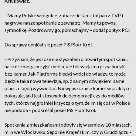
Arłukowicz.
- Mamy Polskę w pigułce, zobaczcie tam stoi pan z TVP i
nagrywa nasze spotkanie z zewnątrz. Mamy tu pewną
symbolikę. Pozdrówmy go, pomachajmy – dodał polityk PO.
Do sprawy odniósł się poseł PiS Piotr Król.
- Przyznam, że jeszcze nie słyszałem o otwartym spotkaniu,
na które mogą przyjść media, ale telewizja ma przychodzić
bez kamer. Jak Platforma kiedyś wróci do władzy, to może
będzie taka nowa telewizja, np. z samym dźwiękiem, same
plansze będą wyświetlać. Niewpuszczanie kamer w praktyce
pokazuje, jaki jest stosunek do demokracji czy do mediów
tych, którzy najgłośniej krzyczą o tym, że im się coś w Polsce
nie podoba – podkreślił poseł PiS Piotr Król.
Spotkania z mieszkańcami odbyły się w sumie w 10 miastach,
m.in we Włocławku, Sępólnie Krajeńskim, czy w Grudziądzu -