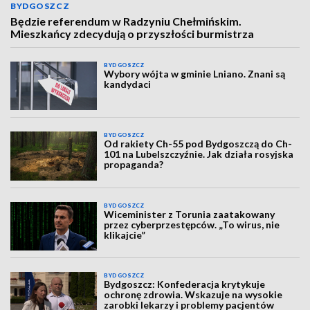
BYDGOSZCZ
Będzie referendum w Radzyniu Chełmińskim.
Mieszkańcy zdecydują o przyszłości burmistrza
BYDGOSZCZ
Wybory wójta w gminie Lniano. Znani są
kandydaci
BYDGOSZCZ
Od rakiety Ch-55 pod Bydgoszczą do Ch-
101 na Lubelszczyźnie. Jak działa rosyjska
propaganda?
BYDGOSZCZ
Wiceminister z Torunia zaatakowany
przez cyberprzestępców. „To wirus, nie
klikajcie”
BYDGOSZCZ
Bydgoszcz: Konfederacja krytykuje
ochronę zdrowia. Wskazuje na wysokie
zarobki lekarzy i problemy pacjentów