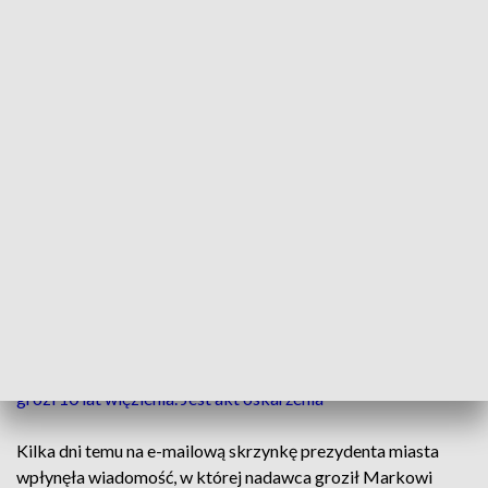
Podejrzanemu mężczyźnie grozi do 2 lat więzienia
Policja zatrzymała mężczyznę, który miał grozić
śmiercią prezydentowi Włocławka. W wiadomości
wysłanej pocztą elektroniczną nadawca napisał, że
"Marka Wojtkowskiego ugodzi nożem w serce".
ZOBACZ: 36-latkowi, który podpalił kamienicę w Toruniu,
grozi 10 lat więzienia. Jest akt oskarżenia
Kilka dni temu na e-mailową skrzynkę prezydenta miasta
wpłynęła wiadomość, w której nadawca groził Markowi