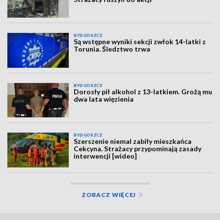
BYDGOSZCZ
Są wstępne wyniki sekcji zwłok 14-latki z
Torunia. Śledztwo trwa
BYDGOSZCZ
Dorosły pił alkohol z 13-latkiem. Grożą mu
dwa lata więzienia
BYDGOSZCZ
Szerszenie niemal zabiły mieszkańca
Cekcyna. Strażacy przypominają zasady
interwencji [wideo]
ZOBACZ WIĘCEJ