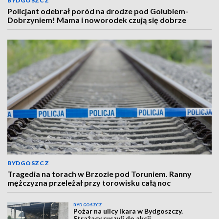
BYDGOSZCZ
Policjant odebrał poród na drodze pod Golubiem-
Dobrzyniem! Mama i noworodek czują się dobrze
BYDGOSZCZ
Tragedia na torach w Brzozie pod Toruniem. Ranny
mężczyzna przeleżał przy torowisku całą noc
BYDGOSZCZ
Pożar na ulicy Ikara w Bydgoszczy.
Strażacy ruszyli do akcji