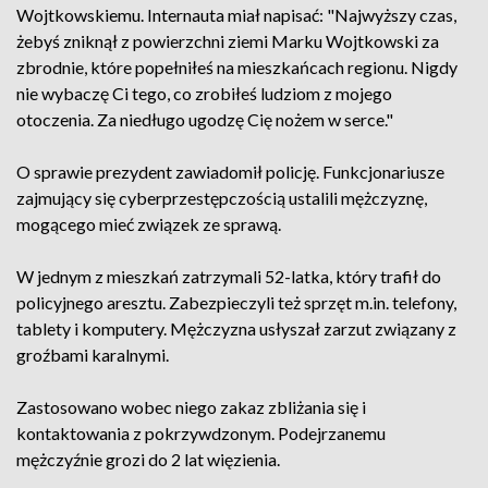
Wojtkowskiemu. Internauta miał napisać: "Najwyższy czas,
żebyś zniknął z powierzchni ziemi Marku Wojtkowski za
zbrodnie, które popełniłeś na mieszkańcach regionu. Nigdy
nie wybaczę Ci tego, co zrobiłeś ludziom z mojego
otoczenia. Za niedługo ugodzę Cię nożem w serce."
O sprawie prezydent zawiadomił policję. Funkcjonariusze
zajmujący się cyberprzestępczością ustalili mężczyznę,
mogącego mieć związek ze sprawą.
W jednym z mieszkań zatrzymali 52-latka, który trafił do
policyjnego aresztu. Zabezpieczyli też sprzęt m.in. telefony,
tablety i komputery. Mężczyzna usłyszał zarzut związany z
groźbami karalnymi.
Zastosowano wobec niego zakaz zbliżania się i
kontaktowania z pokrzywdzonym. Podejrzanemu
mężczyźnie grozi do 2 lat więzienia.