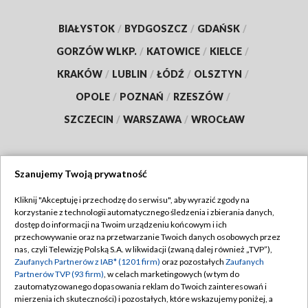
BIAŁYSTOK
/
BYDGOSZCZ
/
GDAŃSK
/
GORZÓW WLKP.
/
KATOWICE
/
KIELCE
/
KRAKÓW
/
LUBLIN
/
ŁÓDŹ
/
OLSZTYN
/
OPOLE
/
POZNAŃ
/
RZESZÓW
/
SZCZECIN
/
WARSZAWA
/
WROCŁAW
Szanujemy Twoją prywatność
Dołącz do nas:
Kliknij "Akceptuję i przechodzę do serwisu", aby wyrazić zgody na
korzystanie z technologii automatycznego śledzenia i zbierania danych,
TVP
dostęp do informacji na Twoim urządzeniu końcowym i ich
Abonament TVP
przechowywanie oraz na przetwarzanie Twoich danych osobowych przez
Regulamin TVP
nas, czyli Telewizję Polską S.A. w likwidacji (zwaną dalej również „TVP”),
Emisja w TVP
Polityka prywatności
Zaufanych Partnerów z IAB* (1201 firm)
oraz pozostałych
Zaufanych
Partnerów TVP (93 firm)
, w celach marketingowych (w tym do
Centrum informacji TVP
Moje zgody
zautomatyzowanego dopasowania reklam do Twoich zainteresowań i
mierzenia ich skuteczności) i pozostałych, które wskazujemy poniżej, a
Naziemna Telewizja Cyfrowa
Pomoc