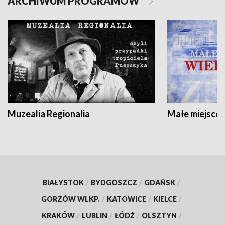
ARCHIWUM PROGRAMÓW
Muzealia Regionalia
Małe miejscow
BIAŁYSTOK
/
BYDGOSZCZ
/
GDAŃSK
/
GORZÓW WLKP.
/
KATOWICE
/
KIELCE
/
KRAKÓW
/
LUBLIN
/
ŁÓDŹ
/
OLSZTYN
/