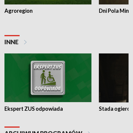
Agroregion
Dni Pola Min
INNE
Ekspert ZUS odpowiada
Stada ogieró