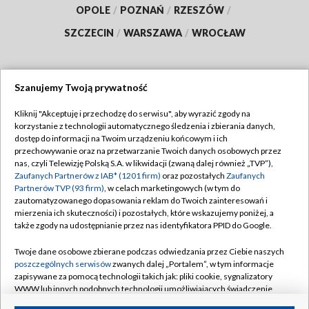
OPOLE
/
POZNAŃ
/
RZESZÓW
/
SZCZECIN
/
WARSZAWA
/
WROCŁAW
Szanujemy Twoją prywatność
Dołącz do nas:
Kliknij "Akceptuję i przechodzę do serwisu", aby wyrazić zgody na
korzystanie z technologii automatycznego śledzenia i zbierania danych,
TVP
dostęp do informacji na Twoim urządzeniu końcowym i ich
Abonament TVP
przechowywanie oraz na przetwarzanie Twoich danych osobowych przez
Regulamin TVP
nas, czyli Telewizję Polską S.A. w likwidacji (zwaną dalej również „TVP”),
Emisja w TVP
Polityka prywatności
Zaufanych Partnerów z IAB* (1201 firm)
oraz pozostałych
Zaufanych
Partnerów TVP (93 firm)
, w celach marketingowych (w tym do
Centrum informacji TVP
Moje zgody
zautomatyzowanego dopasowania reklam do Twoich zainteresowań i
mierzenia ich skuteczności) i pozostałych, które wskazujemy poniżej, a
Naziemna Telewizja Cyfrowa
Pomoc
także zgody na udostępnianie przez nas identyfikatora PPID do Google.
Sklep TVP
Biuro reklamy
Twoje dane osobowe zbierane podczas odwiedzania przez Ciebie naszych
Rada Programowa
Kontakt
poszczególnych serwisów
zwanych dalej „Portalem”, w tym informacje
zapisywane za pomocą technologii takich jak: pliki cookie, sygnalizatory
System NOS
WWW lub innych podobnych technologii umożliwiających świadczenie
dopasowanych i bezpiecznych usług, personalizację treści oraz reklam,
Informacje o nadawcy
Kanały