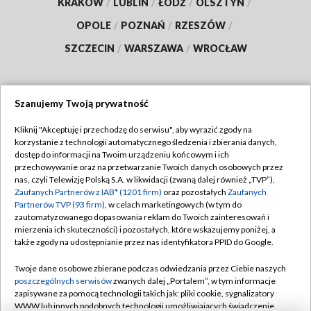
KRAKÓW
/
LUBLIN
/
ŁÓDŹ
/
OLSZTYN
/
OPOLE
/
POZNAŃ
/
RZESZÓW
/
SZCZECIN
/
WARSZAWA
/
WROCŁAW
Szanujemy Twoją prywatność
Dołącz do nas:
Kliknij "Akceptuję i przechodzę do serwisu", aby wyrazić zgody na
korzystanie z technologii automatycznego śledzenia i zbierania danych,
TVP
dostęp do informacji na Twoim urządzeniu końcowym i ich
Abonament TVP
przechowywanie oraz na przetwarzanie Twoich danych osobowych przez
Regulamin TVP
nas, czyli Telewizję Polską S.A. w likwidacji (zwaną dalej również „TVP”),
Emisja w TVP
Polityka prywatności
Zaufanych Partnerów z IAB* (1201 firm)
oraz pozostałych
Zaufanych
Partnerów TVP (93 firm)
, w celach marketingowych (w tym do
Centrum informacji TVP
Moje zgody
zautomatyzowanego dopasowania reklam do Twoich zainteresowań i
mierzenia ich skuteczności) i pozostałych, które wskazujemy poniżej, a
Naziemna Telewizja Cyfrowa
Pomoc
także zgody na udostępnianie przez nas identyfikatora PPID do Google.
Sklep TVP
Biuro reklamy
Twoje dane osobowe zbierane podczas odwiedzania przez Ciebie naszych
Rada Programowa
Kontakt
poszczególnych serwisów
zwanych dalej „Portalem”, w tym informacje
zapisywane za pomocą technologii takich jak: pliki cookie, sygnalizatory
System NOS
WWW lub innych podobnych technologii umożliwiających świadczenie