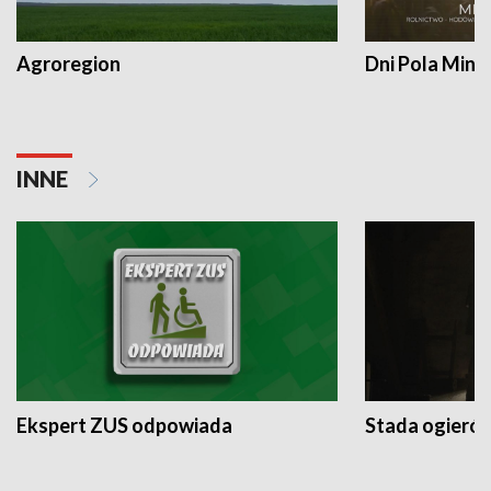
Agroregion
Dni Pola Min
INNE
Ekspert ZUS odpowiada
Stada ogieró