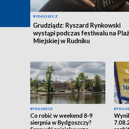
BYDGOSZCZ
Grudziądz: Ryszard Rynkowski
wystąpi podczas festiwalu na Pla
Miejskiej w Rudniku
BYDGOSZCZ
BYDGO
Co robić w weekend 8-9
Wynik
sierpnia w Bydgoszczy?
7.08.