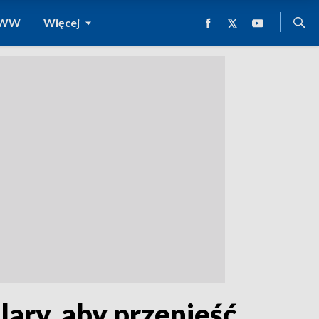
 WWW
Więcej
lary, aby przenieść