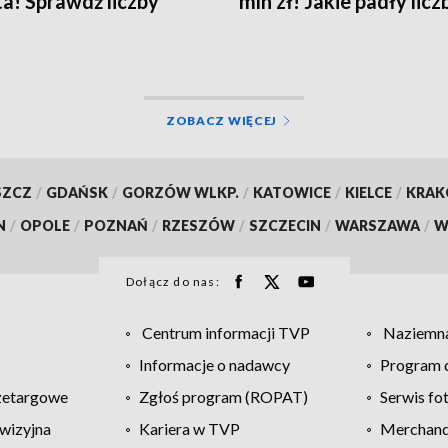
ta! Sprawdź liczby
mln zł! Jakie padły licz
Sprawdź kupon
ZOBACZ WIĘCEJ
SZCZ
/
GDAŃSK
/
GORZÓW WLKP.
/
KATOWICE
/
KIELCE
/
KRA
N
/
OPOLE
/
POZNAŃ
/
RZESZÓW
/
SZCZECIN
/
WARSZAWA
/
W
Dołącz do nas:
Centrum informacji TVP
Naziemna
Informacje o nadawcy
Program d
zetargowe
Zgłoś program (ROPAT)
Serwis fo
wizyjna
Kariera w TVP
Merchandi