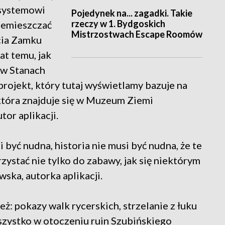
systemowi
Pojedynek na... zagadki. Takie
rzeczy w 1. Bydgoskich
zemieszczać
Mistrzostwach Escape Roomów
cia Zamku
at temu, jak
 w Stanach
rojekt, który tutaj wyświetlamy bazuje na
która znajduje się w Muzeum Ziemi
tor aplikacji.
 być nudna, historia nie musi być nudna, że te
stać nie tylko do zabawy, jak się niektórym
ska, autorka aplikacji.
ż: pokazy walk rycerskich, strzelanie z łuku
szystko w otoczeniu ruin Szubińskiego