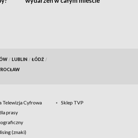
by?
wydarzeń w całym mieście
KÓW
/
LUBLIN
/
ŁÓDŹ
/
ROCŁAW
 Telewizja Cyfrowa
Sklep TVP
la prasy
tograficzny
sing (znaki)