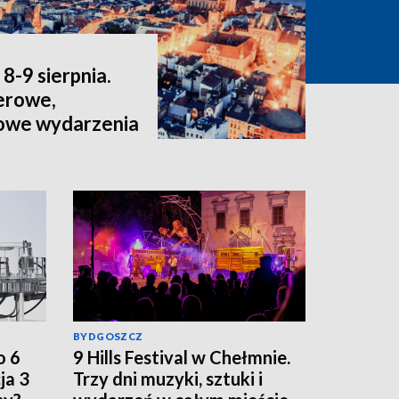
-9 sierpnia.
nerowe,
kowe wydarzenia
BYDGOSZCZ
o 6
9 Hills Festival w Chełmnie.
ja 3
Trzy dni muzyki, sztuki i