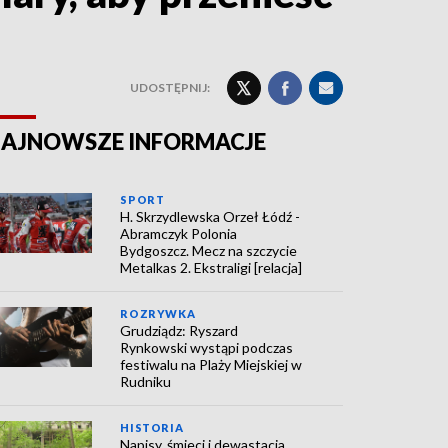
UDOSTĘPNIJ:
AJNOWSZE INFORMACJE
SPORT
H. Skrzydlewska Orzeł Łódź -
Abramczyk Polonia
Bydgoszcz. Mecz na szczycie
Metalkas 2. Ekstraligi [relacja]
ROZRYWKA
Grudziądz: Ryszard
Rynkowski wystąpi podczas
festiwalu na Plaży Miejskiej w
Rudniku
HISTORIA
Napisy, śmieci i dewastacja.