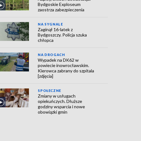
Bydgoskie Exploseum
zaostrza zabezpieczenia
NA SYGNALE
Zaginął 16-latek z
Bydgoszczy. Policja szuka
chłopca
NA DROGACH
Wypadek na DK62 w
powiecie inowrocławskim.
Kierowca zabrany do szpitala
[zdjęcia]
SPOŁECZNE
Zmiany w usługach
opiekuńczych. Dłuższe
godziny wsparcia i nowe
obowiązki gmin