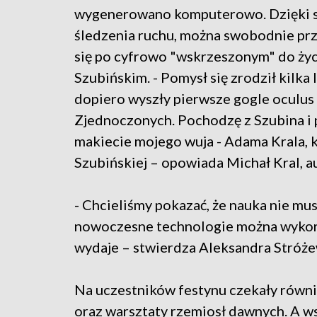
wygenerowano komputerowo. Dzięki 
śledzenia ruchu, można swobodnie pr
się po cyfrowo "wskrzeszonym" do ży
Szubińskim. - Pomysł się zrodził kilka l
dopiero wyszły pierwsze gogle oculus
Zjednoczonych. Pochodzę z Szubina i p
makiecie mojego wuja - Adama Krala, 
Szubińskiej – opowiada Michał Kral, au
- Chcieliśmy pokazać, że nauka nie musi
nowoczesne technologie można wykorzy
wydaje – stwierdza Aleksandra Stróżew
Na uczestników festynu czekały równie
oraz warsztaty rzemiosł dawnych. A w