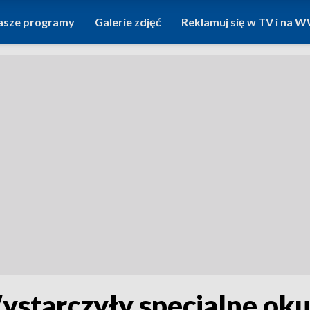
asze programy
Galerie zdjęć
Reklamuj się w TV i na
ystarczyły specjalne oku