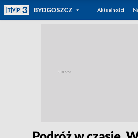
POWRÓT DO
BYDGOSZCZ
Aktualności
N
TVP REGIONY
Podróż w czasie. W