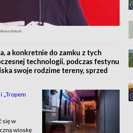
liona złotych
a, a konkretnie do zamku z tych
czesnej technologii, podczas festynu
iska swoje rodzime tereny, sprzed
i „Tropem
 się w
eczną wioskę