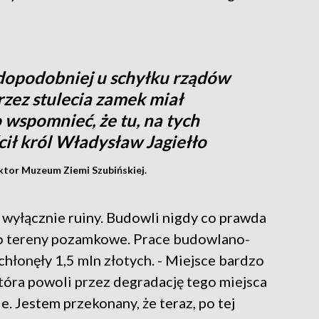
opodobniej u schyłku rządów
zez stulecia zamek miał
 wspomnieć, że tu, na tych
ił król Władysław Jagiełło
ktor Muzeum Ziemi Szubińskiej.
 wyłącznie ruiny. Budowli nigdy co prawda
no tereny pozamkowe. Prace budowlano-
hłonęły 1,5 mln złotych. - Miejsce bardzo
tóra powoli przez degradację tego miejsca
. Jestem przekonany, że teraz, po tej