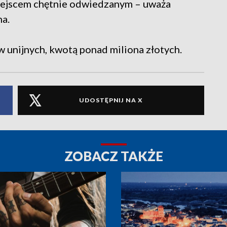
 miejscem chętnie odwiedzanym – uważa
na.
 unijnych, kwotą ponad miliona złotych.
UDOSTĘPNIJ NA X
ZOBACZ TAKŻE