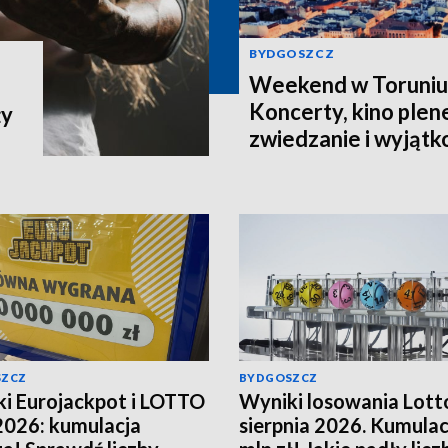
BYDGOSZCZ
Weekend w Toruniu 8
Koncerty, kino ple
ży
zwiedzanie i wyjąt
dla całej rodziny
SZCZ
BYDGOSZCZ
i Eurojackpot i LOTTO
Wyniki losowania Lott
2026: kumulacja
sierpnia 2026. Kumulac