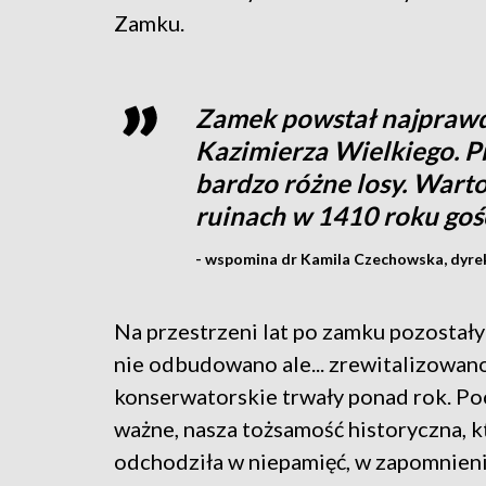
Zamku.
Zamek powstał najprawd
Kazimierza Wielkiego. Pr
bardzo różne losy. Warto
ruinach w 1410 roku gośc
- wspomina dr Kamila Czechowska, dyre
Na przestrzeni lat po zamku pozostały
nie odbudowano ale... zrewitalizowa
konserwatorskie trwały ponad rok. Poc
ważne, nasza tożsamość historyczna, k
odchodziła w niepamięć, w zapomnienie