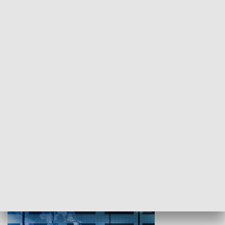
WYPOCZYNEK I REKREACJA
Studio lato
GOSPODARKA