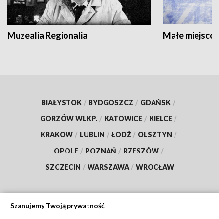
Muzealia Regionalia
Małe miejscow
BIAŁYSTOK
/
BYDGOSZCZ
/
GDAŃSK
/
GORZÓW WLKP.
/
KATOWICE
/
KIELCE
/
KRAKÓW
/
LUBLIN
/
ŁÓDŹ
/
OLSZTYN
/
OPOLE
/
POZNAŃ
/
RZESZÓW
/
SZCZECIN
/
WARSZAWA
/
WROCŁAW
Szanujemy Twoją prywatność
Dołącz do nas: