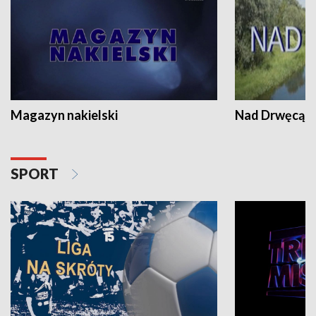
Magazyn nakielski
Nad Drwęcą
SPORT