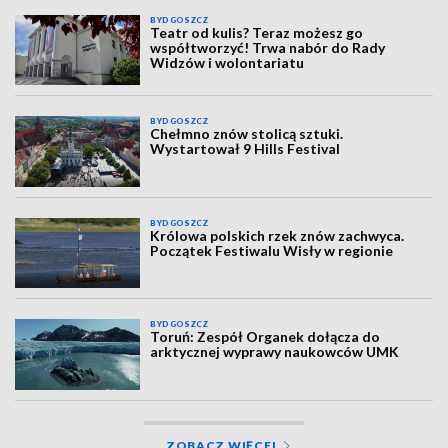
BYDGOSZCZ
Teatr od kulis? Teraz możesz go
współtworzyć! Trwa nabór do Rady
Widzów i wolontariatu
BYDGOSZCZ
Chełmno znów stolicą sztuki.
Wystartował 9 Hills Festival
BYDGOSZCZ
Królowa polskich rzek znów zachwyca.
Początek Festiwalu Wisły w regionie
BYDGOSZCZ
Toruń: Zespół Organek dołącza do
arktycznej wyprawy naukowców UMK
ZOBACZ WIĘCEJ