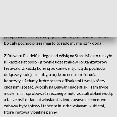
Jak mówił, w Restauracji pod Turkiem na Rynku
Staromiejskim stała beczka Bachusa, która obecnie znajduje
się w Muzeum Piernika. "Chcemy zrobić jej kopię, aby
przewodziła barwnemu korowodowi za rok. Uważamy, że
przypominanie o tej tradycji jest niezwykle ciekawe i ważne,
bo cały pochód przez miasto to radosny marsz" - dodał.
Z Bulwaru Filadelfijskiego nad Wisłą na Stare Miasto ruszyło
kilkadziesiąt osób - głównie uczestników i organizatorów
festiwalu. Z każdą kolejną pokonywaną ulicą do pochodu
dołączały kolejne osoby, a pętlę po centrum Torunia
kończyły już tłumy, które razem z flisakami i tymi, którzy
chcą nimi zostać, wróciły na Bulwar Filadelfijski. Tam fryce
musieli m.in. spróbować rzecznego mułu, zostali oblani wodą,
a także byli okładani wiosłami. Nieodzownym elementem
zabawy były śpiewy i tańce m.in. z drewnianymi kukłami,
które imitowały piękne panny.