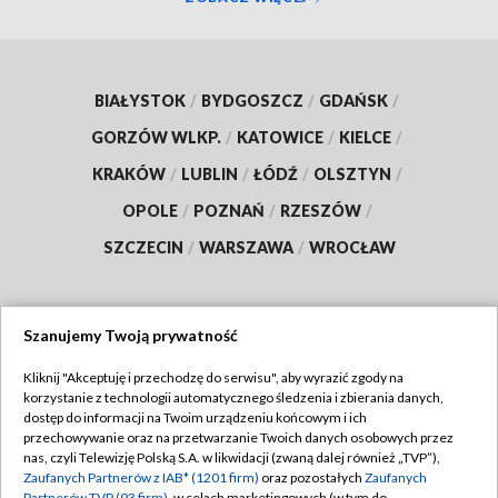
BIAŁYSTOK
/
BYDGOSZCZ
/
GDAŃSK
/
GORZÓW WLKP.
/
KATOWICE
/
KIELCE
/
KRAKÓW
/
LUBLIN
/
ŁÓDŹ
/
OLSZTYN
/
OPOLE
/
POZNAŃ
/
RZESZÓW
/
SZCZECIN
/
WARSZAWA
/
WROCŁAW
Szanujemy Twoją prywatność
Dołącz do nas:
Kliknij "Akceptuję i przechodzę do serwisu", aby wyrazić zgody na
korzystanie z technologii automatycznego śledzenia i zbierania danych,
TVP
dostęp do informacji na Twoim urządzeniu końcowym i ich
Abonament TVP
przechowywanie oraz na przetwarzanie Twoich danych osobowych przez
Regulamin TVP
nas, czyli Telewizję Polską S.A. w likwidacji (zwaną dalej również „TVP”),
Emisja w TVP
Polityka prywatności
Zaufanych Partnerów z IAB* (1201 firm)
oraz pozostałych
Zaufanych
Partnerów TVP (93 firm)
, w celach marketingowych (w tym do