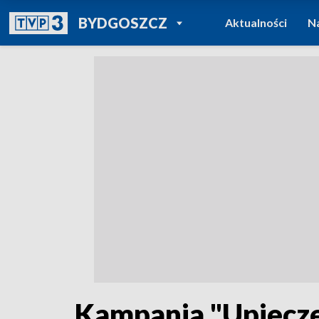
POWRÓT DO
BYDGOSZCZ
Aktualności
N
TVP REGIONY
Kampania "Upiecze