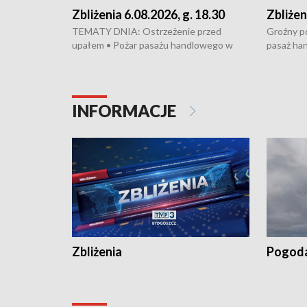
Zbliżenia 6.08.2026, g. 18.30
Zbliżen
TEMATY DNIA: Ostrzeżenie przed
Groźny po
upałem • Pożar pasażu handlowego w
pasaż ha
Bydgoszczy • Policja rozbiła lokalną siatkę
upałów i 
dealerską – grozi im do 12 lat więzienia •
kukurydzy
Akcja porodowa na trasie Rypin-Toruń –
wysokie p
pomógł policyjny patrol • Wyjątkowy
Rypin-Tor
INFORMACJE
projekt UMK w Toruniu
Zaprasza
„Studio L
Zbliżenia
Pogod