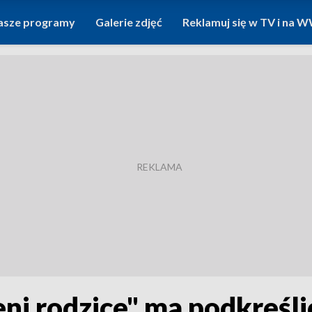
asze programy
Galerie zdjęć
Reklamuj się w TV i na
ni rodzice" ma podkreśl