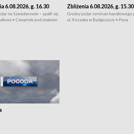
ia 6.08.2026, g. 16.30
Zbliżenia 6.08.2026, g. 15.30
żar na Szwederowie – spalił się
Groźny pożar centrum handlowego 
ndlowy • Czwartek pod znakiem
ul. Kossaka w Bydgoszczy • Pesa
burz • Dobre prognozy dla
wyprodukuje nowoczesne,
 – rolnicy mogą liczyć na
energooszczędne pociągi dla Polregi
lony • Akcja porodowa na trasie
Zmiany w przepisach o pomocy
uń – pomógł policyjny patrol •
społecznej • Przed nami 10. jubileu
my na kolejną odsłonę programu
Festiwal Wisły
ato”
a