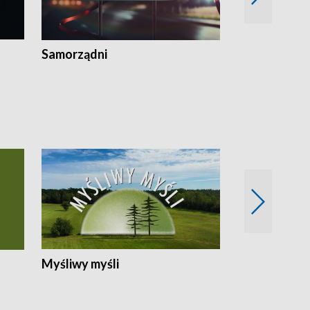
Samorządni
Wspólna sp
Myśliwy myśli
Spotkania z 