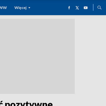
 WWW
Więcej
ić pozytywne