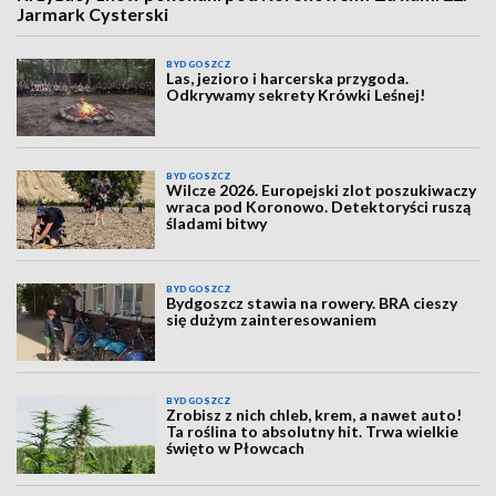
Jarmark Cysterski
BYDGOSZCZ
Las, jezioro i harcerska przygoda.
Odkrywamy sekrety Krówki Leśnej!
BYDGOSZCZ
Wilcze 2026. Europejski zlot poszukiwaczy
wraca pod Koronowo. Detektoryści ruszą
śladami bitwy
BYDGOSZCZ
Bydgoszcz stawia na rowery. BRA cieszy
się dużym zainteresowaniem
BYDGOSZCZ
Zrobisz z nich chleb, krem, a nawet auto!
Ta roślina to absolutny hit. Trwa wielkie
święto w Płowcach