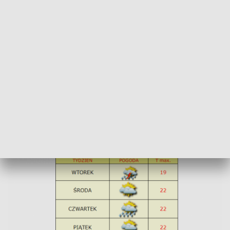
czasu niegroźne zagrzmi.
Od wtorku czeka nas także ochłodzenie. Relacja pomiędzy
wędrującym przez Skandynawię niżem, a klinem wyżu
atlantyckiego sprawi, że z północnego zachodu szerokim
strumieniem spływać do nas będzie polarno-morski chłód.
Stąd od wtorku do niedzieli w całym kraju temperatura poleci
ostro w dół (o około 10 stopni) i wskazania termometrów
zatrzymają się w okolicach 20 kreski oscylując w przedziale
od 18 do 23 stopni.