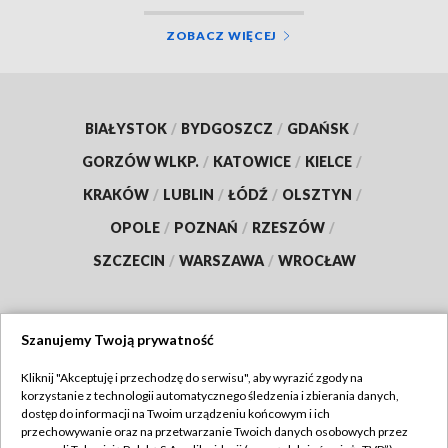
ZOBACZ WIĘCEJ
BIAŁYSTOK
/
BYDGOSZCZ
/
GDAŃSK
/
GORZÓW WLKP.
/
KATOWICE
/
KIELCE
/
KRAKÓW
/
LUBLIN
/
ŁÓDŹ
/
OLSZTYN
/
OPOLE
/
POZNAŃ
/
RZESZÓW
/
SZCZECIN
/
WARSZAWA
/
WROCŁAW
Szanujemy Twoją prywatność
Dołącz do nas:
Kliknij "Akceptuję i przechodzę do serwisu", aby wyrazić zgody na
korzystanie z technologii automatycznego śledzenia i zbierania danych,
TVP
dostęp do informacji na Twoim urządzeniu końcowym i ich
Abonament TVP
przechowywanie oraz na przetwarzanie Twoich danych osobowych przez
Regulamin TVP