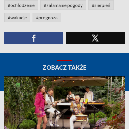
#ochłodzenie
#załamanie pogody
#sierpień
#wakacje
#prognoza
ZOBACZ TAKŻE