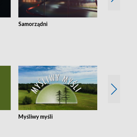
Samorządni
Wspólna sp
Myśliwy myśli
Spotkania z 