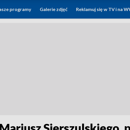
asze programy
Galerie zdjęć
Reklamuj się w TV i na
 Mariusz Sierszulskiego, 