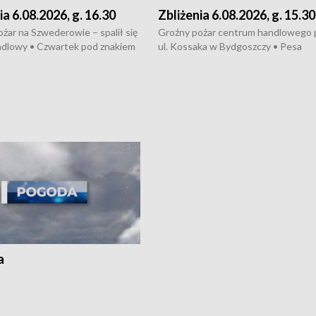
ia 6.08.2026, g. 16.30
Zbliżenia 6.08.2026, g. 15.30
żar na Szwederowie – spalił się
Groźny pożar centrum handlowego 
ndlowy • Czwartek pod znakiem
ul. Kossaka w Bydgoszczy • Pesa
burz • Dobre prognozy dla
wyprodukuje nowoczesne,
 – rolnicy mogą liczyć na
energooszczędne pociągi dla Polregi
lony • Akcja porodowa na trasie
Zmiany w przepisach o pomocy
uń – pomógł policyjny patrol •
społecznej • Przed nami 10. jubileu
my na kolejną odsłonę programu
Festiwal Wisły
ato”
a