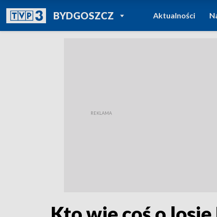
POWRÓT DO
BYDGOSZCZ
Aktualności
N
TVP REGIONY
Kto wie coś o losie