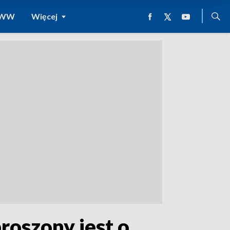
 WWW
Więcej
proszony jest o