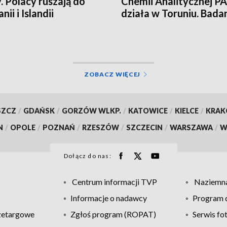
. Polacy ruszają do
Chemii Analitycznej PA
nii i Islandii
działa w Toruniu. Bada
najwyższym poziomie
naukowym!
ZOBACZ WIĘCEJ
SZCZ
/
GDAŃSK
/
GORZÓW WLKP.
/
KATOWICE
/
KIELCE
/
KRA
N
/
OPOLE
/
POZNAŃ
/
RZESZÓW
/
SZCZECIN
/
WARSZAWA
/
W
Dołącz do nas:
Centrum informacji TVP
Naziemna
Informacje o nadawcy
Program d
zetargowe
Zgłoś program (ROPAT)
Serwis fo