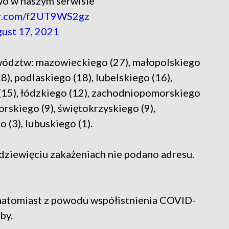
wo w naszym serwisie
ter.com/f2UT9WS2gz
ust 17, 2021
ództw: mazowieckiego (27), małopolskiego
8), podlaskiego (18), lubelskiego (16),
 (15), łódzkiego (12), zachodniopomorskiego
rskiego (9), świętokrzyskiego (9),
 (3), lubuskiego (1).
 dziewięciu zakażeniach nie podano adresu.
natomiast z powodu współistnienia COVID-
by.