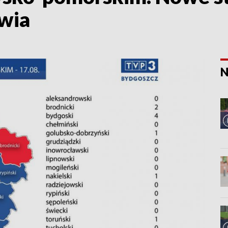
wia
N