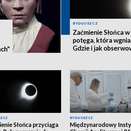
BYDGOSZCZ
Zaćmienie Słońca w 
potęga, która wgnia
:
Gdzie i jak obserwo
ach"
Pomorzu? [zdjęcia, a
SZCZ
BYDGOSZCZ
enie Słońca przyciąga
Międzynarodowy Insty