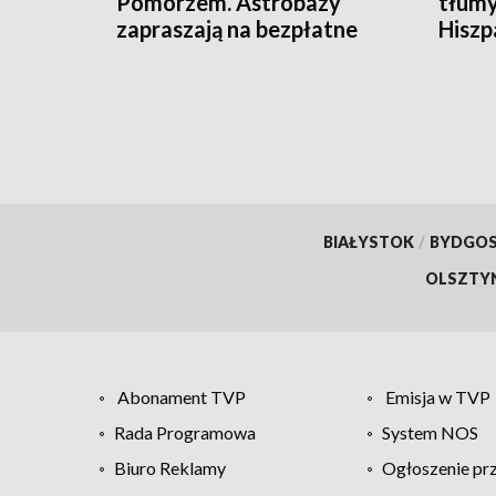
Pomorzem. Astrobazy
tłumy
zapraszają na bezpłatne
Hiszpa
obserwacje nocnego nieba
BIAŁYSTOK
/
BYDGO
OLSZTY
Abonament TVP
Emisja w TVP
Rada Programowa
System NOS
Biuro Reklamy
Ogłoszenie pr