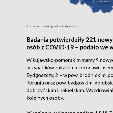
Koronawirus w Kujawsko-Pomorskiem
Badania potwierdziły 221 nowy
osób z COVID-19 – podało we w
W kujawsko-pomorskim mamy 9 nowy
przypadków zakażenia koronawirusem:
Bydgoszczy, 2 – w pow. brodnickim, po
Toruniu oraz pow. bydgoskim, golubsk
dobrzyńskim i nakielskim. Wyzdrowia
kolejnych osoby.
W regionie wykonano ogółem 1 915 7