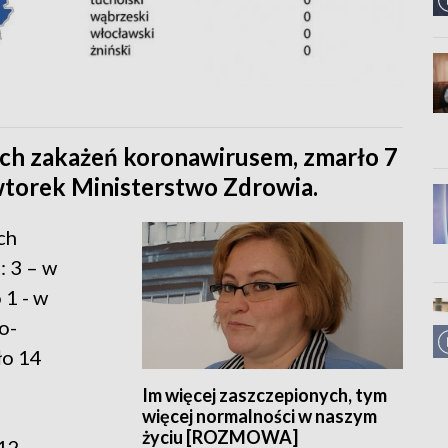
ch zakażeń koronawirusem, zmarło 7
torek Ministerstwo Zdrowia.
ch
 3 – w
 1 - w
o-
ło 14
Im więcej zaszczepionych, tym
więcej normalności w naszym
życiu [ROZMOWA]
12