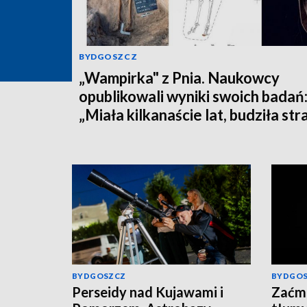
BYDGOSZCZ
„Wampirka" z Pnia. Naukowcy
opublikowali wyniki swoich badań
„Miała kilkanaście lat, budziła str
BYDGOSZCZ
BYDGO
Perseidy nad Kujawami i
Zaćmi