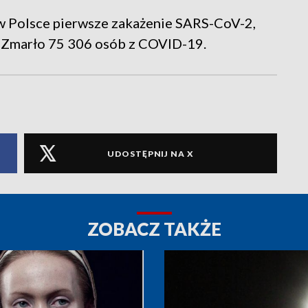
o w Polsce pierwsze zakażenie SARS-CoV-2,
 Zmarło 75 306 osób z COVID-19.
UDOSTĘPNIJ NA X
ZOBACZ TAKŻE