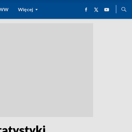
 WWW
Więcej
atystyki