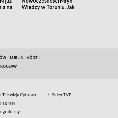
N już
Nowoczesności Młyn
nia na
Wiedzy w Toruniu. Jak
działa ten mięsień, ile krwi
pompuje w minutę?
KÓW
/
LUBLIN
/
ŁÓDŹ
/
ROCŁAW
 Telewizja Cyfrowa
Sklep TVP
la prasy
tograficzny