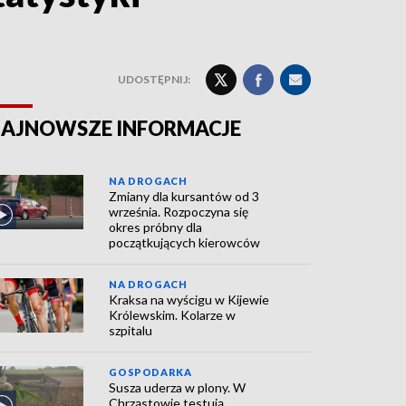
UDOSTĘPNIJ:
AJNOWSZE INFORMACJE
NA DROGACH
Zmiany dla kursantów od 3
września. Rozpoczyna się
okres próbny dla
początkujących kierowców
NA DROGACH
Kraksa na wyścigu w Kijewie
Królewskim. Kolarze w
szpitalu
GOSPODARKA
Susza uderza w plony. W
Chrząstowie testują