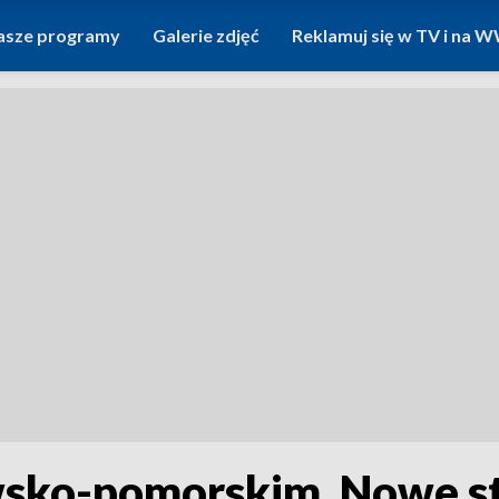
asze programy
Galerie zdjęć
Reklamuj się w TV i na
sko-pomorskim. Nowe st