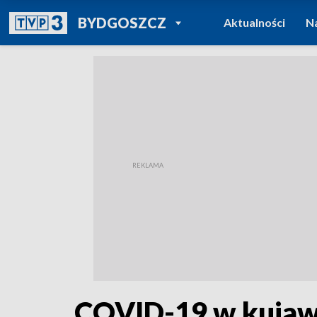
POWRÓT DO
BYDGOSZCZ
Aktualności
N
TVP REGIONY
COVID-19 w kujaw