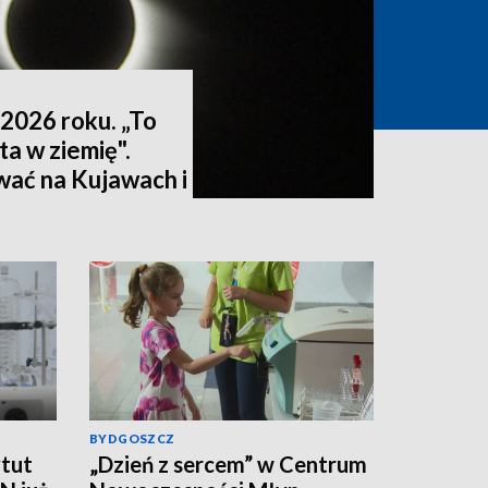
2026 roku. „To
ta w ziemię".
wać na Kujawach i
ktualizacja]
BYDGOSZCZ
tut
„Dzień z sercem” w Centrum