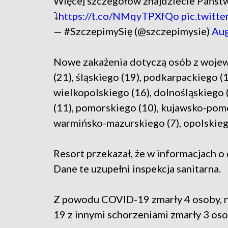
Więcej szczegółów znajdziecie Państ
⤵️
https://t.co/NMqyTPXfQo
pic.twit
— #SzczepimySię (@szczepimysie)
Aug
Nowe zakażenia dotyczą osób z wojew
(21), śląskiego (19), podkarpackiego (1
wielkopolskiego (16), dolnośląskiego
(11), pomorskiego (10), kujawsko-pomo
warmińsko-mazurskiego (7), opolskiego
Resort przekazał, że w informacjach o
Dane te uzupełni inspekcja sanitarna.
Z powodu COVID-19 zmarły 4 osoby, 
19 z innymi schorzeniami zmarły 3 oso