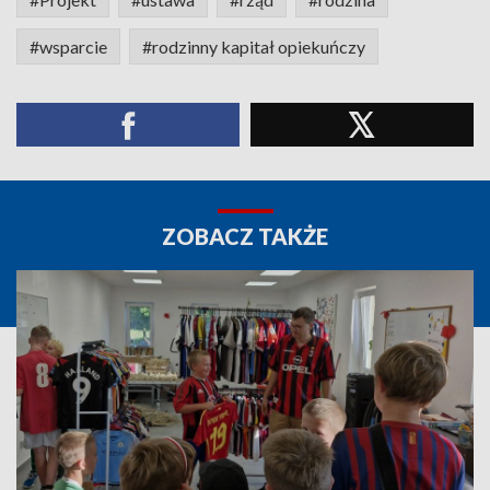
#wsparcie
#rodzinny kapitał opiekuńczy
ZOBACZ TAKŻE