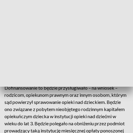
miesiące w kwocie 500 zł miesięcznie na dziecko. Rodzice
będą mogli jednak zadecydować, że chcą otrzymywać je
przez rok po 1 tys. zł miesięcznie. Świadczenie będzie
wypłacane na wniosek osoby uprawnionej i nie będzie
uzależnione od dochodów rodziny.
Projekt przewiduje również zmiany w ustawie o opiece nad
dziećmi w wieku do lat 3, w wyniku których m.in.
wprowadzone zostanie dofinansowanie dla dziecka
nieobjętego nowym świadczeniem opiekuńczym do pobytu
w żłobku, klubie dziecięcym lub u dziennego opiekuna.
Dofinansowanie to będzie przysługiwało – na wniosek –
rodzicom, opiekunom prawnym oraz innym osobom, którym
sąd powierzył sprawowanie opieki nad dzieckiem. Będzie
ono związane z pobytem nieobjętego rodzinnym kapitałem
opiekuńczym dziecka w instytucji opieki nad dziećmi w
wieku do lat 3. Będzie polegało na obniżeniu przez podmiot
prowadzący taką instytucję miesięcznej opłaty ponoszonej