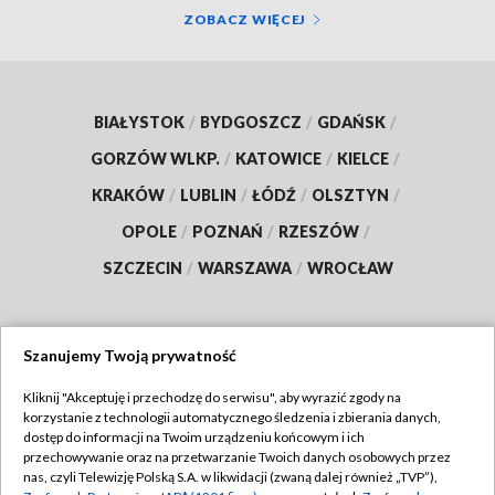
ZOBACZ WIĘCEJ
BIAŁYSTOK
/
BYDGOSZCZ
/
GDAŃSK
/
GORZÓW WLKP.
/
KATOWICE
/
KIELCE
/
KRAKÓW
/
LUBLIN
/
ŁÓDŹ
/
OLSZTYN
/
OPOLE
/
POZNAŃ
/
RZESZÓW
/
SZCZECIN
/
WARSZAWA
/
WROCŁAW
Szanujemy Twoją prywatność
Dołącz do nas:
Kliknij "Akceptuję i przechodzę do serwisu", aby wyrazić zgody na
korzystanie z technologii automatycznego śledzenia i zbierania danych,
TVP
dostęp do informacji na Twoim urządzeniu końcowym i ich
Abonament TVP
przechowywanie oraz na przetwarzanie Twoich danych osobowych przez
Regulamin TVP
nas, czyli Telewizję Polską S.A. w likwidacji (zwaną dalej również „TVP”),
Emisja w TVP