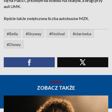
się na Placu Cyrkowym na osiedlu Na Skarpie, a drugi przy
auli UMK.
Będzie także zwiększona liczba autobusów MZK.
#Bella
#Skyway
#Festival
#starówka
#Disney
ZOBACZ TAKŻE