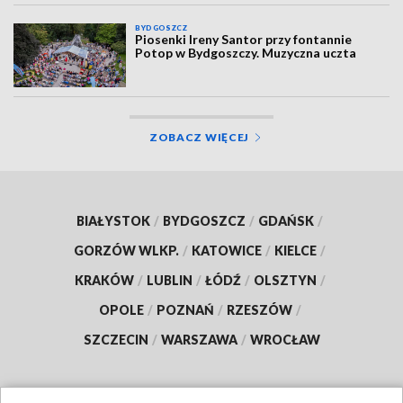
BYDGOSZCZ
Piosenki Ireny Santor przy fontannie
Potop w Bydgoszczy. Muzyczna uczta
ZOBACZ WIĘCEJ
BIAŁYSTOK
/
BYDGOSZCZ
/
GDAŃSK
/
GORZÓW WLKP.
/
KATOWICE
/
KIELCE
/
KRAKÓW
/
LUBLIN
/
ŁÓDŹ
/
OLSZTYN
/
OPOLE
/
POZNAŃ
/
RZESZÓW
/
SZCZECIN
/
WARSZAWA
/
WROCŁAW