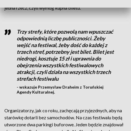
przestrzeni. W tym roku widzów może zaskoczyć jeszcze
jedna rzecz, czyli wymóg kupna biletu.
Trzy strefy, które pozwolą nam wpuszczać
odpowiednią liczbę publiczności. Żeby
wejść na festiwal, żeby dość do każdej z
trzech stref, potrzebny jest bilet. Bilet jest
niedrogi, kosztuje 15 zł i uprawnia do
obejrzenia wszystkich festiwalowych
atrakcji, czyli działa na wszystkich trzech
strefach festiwalu
- wskazuje Przemysław Draheim z Toruńskiej
Agendy Kulturalnej.
Organizatorzy, jak co roku, zachęcają przyjezdnych, aby na
starówkę dotarli bez samochodów. Na czas festiwalu będą
utworzone dwa parkingi buforowe. Jeden będzie znajdował