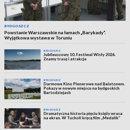
BYDGOSZCZ
Powstanie Warszawskie na łamach „Barykady”.
Wyjątkowa wystawa w Toruniu
BYDGOSZCZ
Jubileuszowy 10. Festiwal Wisły 2026.
Znamy trasę i atrakcje
BYDGOSZCZ
Darmowe Kino Plenerowe nad Balatonem.
Pokazy w nowym miejscu na bydgoskich
Bartodziejach
BYDGOSZCZ
Dramatyczna historia pięciu księży wraca
na ekran. W Tucholi kręcą film „Medalik”