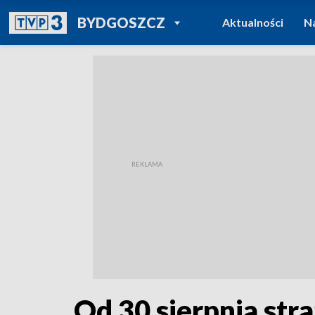
POWRÓT DO
BYDGOSZCZ
Aktualności
N
TVP REGIONY
Od 30 sierpnia st