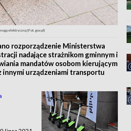
ogą elektryczną (Fot. gov.pl)
no rozporządzenie Ministerstwa
racji nadające strażnikom gminnym i
awiania mandatów osobom kierującym
z innymi urządzeniami transportu
a
0 lipca 2021