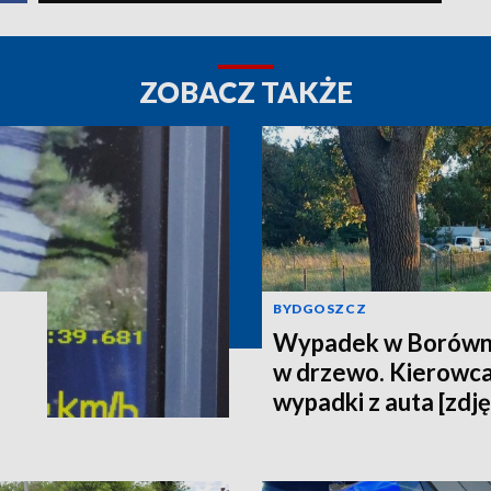
ZOBACZ TAKŻE
BYDGOSZCZ
Wypadek w Borówni
w drzewo. Kierowca
wypadki z auta [zdję