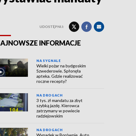
UDOSTĘPNIJ:
AJNOWSZE INFORMACJE
NA SYGNALE
Wielki pożar na bydgoskim
Szwederowie. Spłonęła
apteka. Gdzie realizować
roczne recepty?
NA DROGACH
3 tys. zł mandatu za zbyt
szybką jazdę. Kierowca
zatrzymany w powiecie
radziejowskim
NA DROGACH
Wypadek w Borównie. Auto