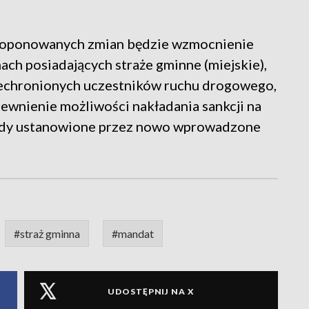
roponowanych zmian będzie wzmocnienie
ch posiadających straże gminne (miejskie),
echronionych uczestników ruchu drogowego,
ewnienie możliwości nakładania sankcji na
sady ustanowione przez nowo wprowadzone
#straż gminna
#mandat
UDOSTĘPNIJ NA X