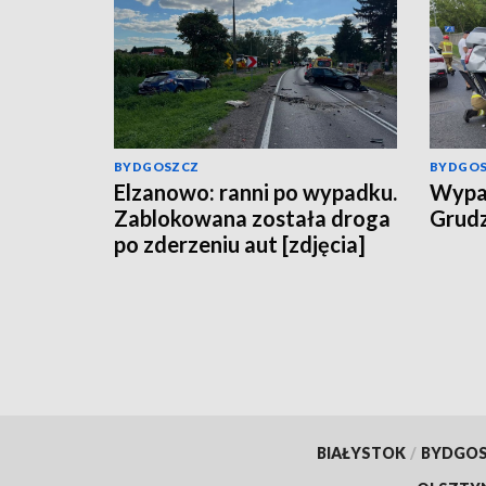
BYDGOSZCZ
BYDGO
Elzanowo: ranni po wypadku.
Wypad
Zablokowana została droga
Grudz
po zderzeniu aut [zdjęcia]
BIAŁYSTOK
/
BYDGO