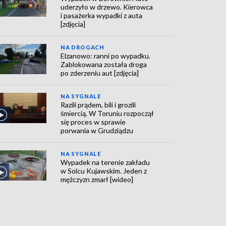
uderzyło w drzewo. Kierowca
i pasażerka wypadki z auta
[zdjęcia]
NA DROGACH
Elzanowo: ranni po wypadku.
Zablokowana została droga
po zderzeniu aut [zdjęcia]
NA SYGNALE
Razili prądem, bili i grozili
śmiercią. W Toruniu rozpoczął
się proces w sprawie
porwania w Grudziądzu
NA SYGNALE
Wypadek na terenie zakładu
w Solcu Kujawskim. Jeden z
mężczyzn zmarł [wideo]