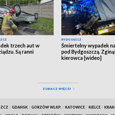
SZCZ
BYDGOSZCZ
ek trzech aut w
Śmiertelny wypadek n
iądzu. Są ranni
pod Bydgoszczą. Zginą
kierowca [wideo]
ZOBACZ WIĘCEJ
SZCZ
/
GDAŃSK
/
GORZÓW WLKP.
/
KATOWICE
/
KIELCE
/
KRA