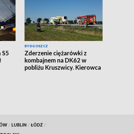
BYDGOSZCZ
a S5
Zderzenie ciężarówki z
ł
kombajnem na DK62 w
pobliżu Kruszwicy. Kierowca
uwięziony, LPR w akcji
[aktualizacja, wideo]
KÓW
/
LUBLIN
/
ŁÓDŹ
/