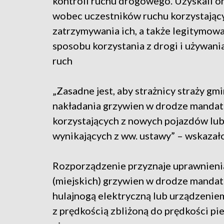
kontroli ruchu drogowego. Uzyskali o
wobec uczestników ruchu korzystając
zatrzymywania ich, a także legitymowa
sposobu korzystania z drogi i używan
ruch
„Zasadne jest, aby strażnicy straży gm
nakładania grzywien w drodze manda
korzystających z nowych pojazdów lub
wynikających z ww. ustawy” – wskazał
Rozporządzenie przyznaje uprawnieni
(miejskich) grzywien w drodze manda
hulajnogą elektryczną lub urządzeniem
z prędkością zbliżoną do prędkości pi