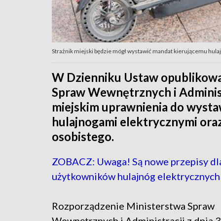
Strażnik miejski będzie mógł wystawić mandat kierującemu hulajn
W Dzienniku Ustaw opublikowa
Spraw Wewnętrznych i Administ
miejskim uprawnienia do wyst
hulajnogami elektrycznymi ora
osobistego.
ZOBACZ: Uwaga! Są nowe przepisy dl
użytkowników hulajnóg elektrycznych
Rozporządzenie Ministerstwa Spraw
Wewnętrznych i Administracji z dnia 3