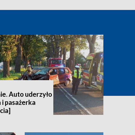
e. Auto uderzyło
 i pasażerka
cia]