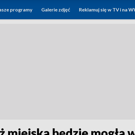
asze programy
Galerie zdjęć
Reklamuj się w TV i na
raż miejska będzie mogła