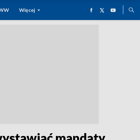
 WWW
Więcej
 wystawiać mandaty