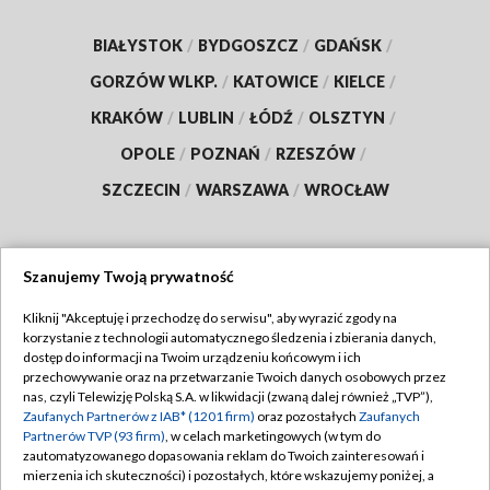
BIAŁYSTOK
/
BYDGOSZCZ
/
GDAŃSK
/
GORZÓW WLKP.
/
KATOWICE
/
KIELCE
/
KRAKÓW
/
LUBLIN
/
ŁÓDŹ
/
OLSZTYN
/
OPOLE
/
POZNAŃ
/
RZESZÓW
/
SZCZECIN
/
WARSZAWA
/
WROCŁAW
Szanujemy Twoją prywatność
Dołącz do nas:
Kliknij "Akceptuję i przechodzę do serwisu", aby wyrazić zgody na
korzystanie z technologii automatycznego śledzenia i zbierania danych,
TVP
dostęp do informacji na Twoim urządzeniu końcowym i ich
Abonament TVP
przechowywanie oraz na przetwarzanie Twoich danych osobowych przez
Regulamin TVP
nas, czyli Telewizję Polską S.A. w likwidacji (zwaną dalej również „TVP”),
Emisja w TVP
Polityka prywatności
Zaufanych Partnerów z IAB* (1201 firm)
oraz pozostałych
Zaufanych
Partnerów TVP (93 firm)
, w celach marketingowych (w tym do
Centrum informacji TVP
Moje zgody
zautomatyzowanego dopasowania reklam do Twoich zainteresowań i
mierzenia ich skuteczności) i pozostałych, które wskazujemy poniżej, a
Naziemna Telewizja Cyfrowa
Pomoc