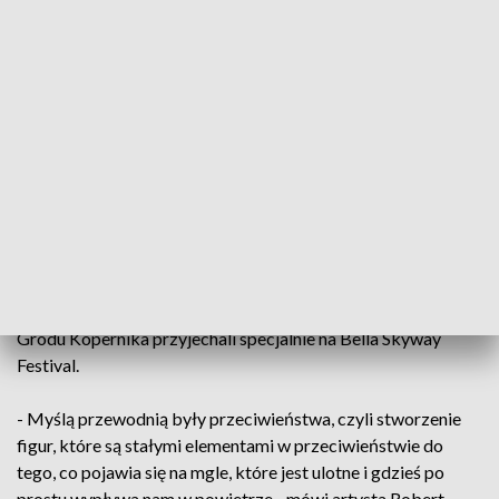
„Jesteśmy dopiero w pierwszej strefie, więc na razie
najbardziej podobał nam się tunel, którym się przechodzi z
muzyką zmieniającą się wraz ze światłami”, „Bardzo fajnie
jest. W sumie my dopiero przyszłyśmy, więc jeszcze nie do
końca wszystko zobaczyłyśmy, ale ogólnie bardzo fajnie
jest”, „Wcześniej kiedyś już widziałem w internecie Bella
Skyway, a nigdy nie miałem możliwości przyjechania i teraz
była szansa, więc jak najbardziej z dziewczyną i z bratem się
wybrałem”, „Bardzo fajnie, po prostu super kolory, jest
niesamowite doświadczenie jak dla mnie. Po prostu czuję się
jak na świętach” – komentują mieszkańcy i turyści, którzy do
Grodu Kopernika przyjechali specjalnie na Bella Skyway
Festival.
- Myślą przewodnią były przeciwieństwa, czyli stworzenie
figur, które są stałymi elementami w przeciwieństwie do
tego, co pojawia się na mgle, które jest ulotne i gdzieś po
prostu wypływa nam w powietrze - mówi artysta Robert