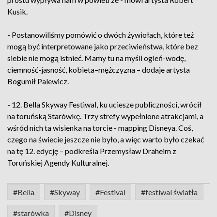
Kusik.
- Postanowiliśmy pomówić o dwóch żywiołach, które też
mogą być interpretowane jako przeciwieństwa, które bez
siebie nie mogą istnieć. Mamy tu na myśli ogień-wodę,
ciemność-jasność, kobieta–mężczyzna – dodaje artysta
Bogumił Palewicz.
- 12. Bella Skyway Festiwal, ku uciesze publiczności, wrócił
na toruńską Starówkę. Trzy strefy wypełnione atrakcjami, a
wśród nich ta wisienka na torcie - mapping Disneya. Coś,
czego na świecie jeszcze nie było, a więc warto było czekać
na tę 12. edycję – podkreśla Przemysław Draheim z
Toruńskiej Agendy Kulturalnej.
#Bella
#Skyway
#Festival
#festiwal światła
#starówka
#Disney