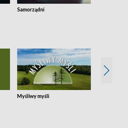
Samorządni
Wspólna sp
Myśliwy myśli
Spotkania z 