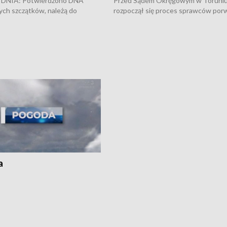
DNIA: Potwierdzono DNA
Przed Sądem Okręgowym w Toruni
ych szczątków, należą do
rozpoczął się proces sprawców por
j Jowity Zielińskiej • Tragiczny
pobicie i tortur pod Grudziądzem • 
c serwisowych w studni w Solcu
zł - tyle mogą wynosić straty po poż
 • Festiwal dziewięciu wzgórz
przy ul. Kossaka w Bydgoszczy •
e i Festiwal Wisły w kilku
Niebezpiecznie na drogach regionu 
regionu • Problem z realizacją
Dalszy ciąg sporu o pranie na bydgo
 spaleniu apteki w Bydgoszczy •
Kapuściskach
ąg sąsiedzkiego sporu o
nie prania
a