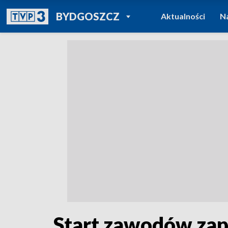
POWRÓT DO
BYDGOSZCZ
Aktualności
N
TVP REGIONY
Start zawodów zap