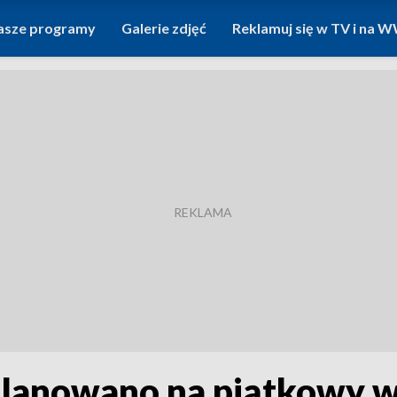
asze programy
Galerie zdjęć
Reklamuj się w TV i na
lanowano na piątkowy w