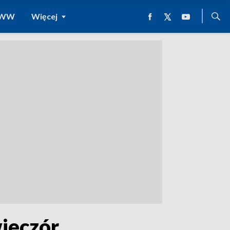
 WWW
Więcej
ieczór