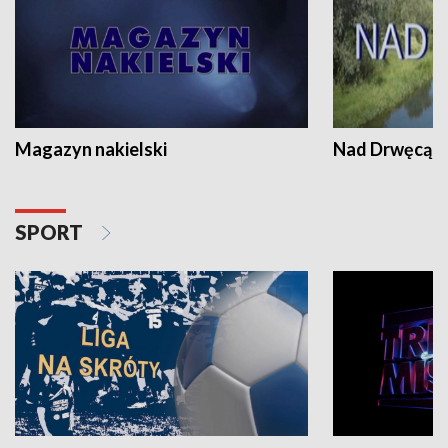
Magazyn nakielski
Nad Drwęcą
SPORT