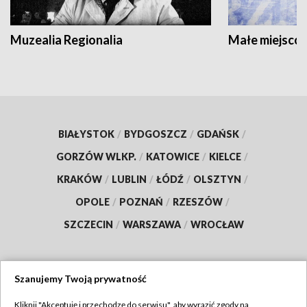
Muzealia Regionalia
Małe miejscow
BIAŁYSTOK
/
BYDGOSZCZ
/
GDAŃSK
/
GORZÓW WLKP.
/
KATOWICE
/
KIELCE
/
KRAKÓW
/
LUBLIN
/
ŁÓDŹ
/
OLSZTYN
/
OPOLE
/
POZNAŃ
/
RZESZÓW
/
SZCZECIN
/
WARSZAWA
/
WROCŁAW
Szanujemy Twoją prywatność
Dołącz do nas:
Kliknij "Akceptuję i przechodzę do serwisu", aby wyrazić zgody na