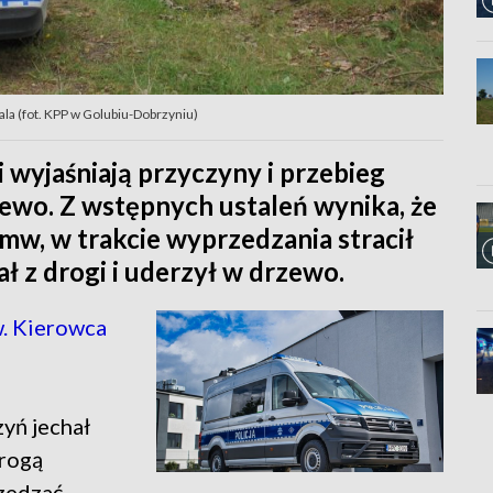
tala (fot. KPP w Golubiu-Dobrzyniu)
 wyjaśniają przyczyny i przebieg
ewo. Z wstępnych ustaleń wynika, że
w, w trakcie wyprzedzania stracił
ł z drogi i uderzył w drzewo.
. Kierowca
yń jechał
rogą
zedzać