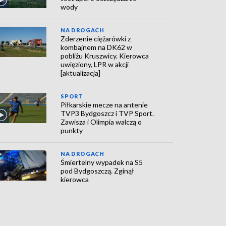
wody
NA DROGACH
Zderzenie ciężarówki z
kombajnem na DK62 w
pobliżu Kruszwicy. Kierowca
uwięziony, LPR w akcji
[aktualizacja]
SPORT
Piłkarskie mecze na antenie
TVP3 Bydgoszcz i TVP Sport.
Zawisza i Olimpia walczą o
punkty
NA DROGACH
Śmiertelny wypadek na S5
pod Bydgoszczą. Zginął
kierowca