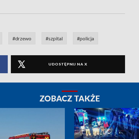
#drzewo
#szpital
#policja
UDOSTĘPNIJ NA X
ZOBACZ TAKŻE