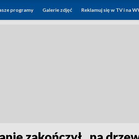
asze programy
Galerie zdjęć
Reklamuj się w TV i na
anie zakończył „na drzew