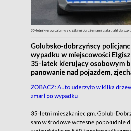
35-letni kierowca bmw z ciężkimi obrażeniami ciała trafił do szpi
Golubsko-dobrzyńscy policjanci
wypadku w miejscowości Elgisz
35-latek kierujący osobowym bm
panowanie nad pojazdem, zjecha
ZOBACZ: Auto uderzyło w kilka drzew
zmarł po wypadku
35-letni mieszkaniec gm. Golub-Dobrz
sam w środowe wczesne popołudnie d
wojewódzką nr 569 i postanowił wypr