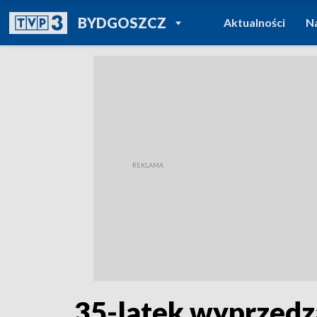
POWRÓT DO
BYDGOSZCZ
Aktualności
N
TVP REGIONY
35-latek wyprzedz