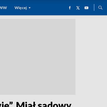
 WWW
Więcej
ie”. Miał sądowy