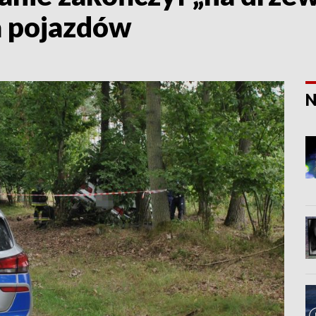
a pojazdów
N