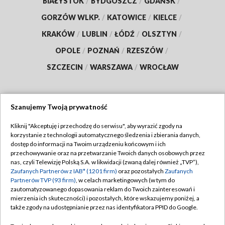
BIAŁYSTOK
/
BYDGOSZCZ
/
GDAŃSK
/
GORZÓW WLKP.
/
KATOWICE
/
KIELCE
/
KRAKÓW
/
LUBLIN
/
ŁÓDŹ
/
OLSZTYN
/
OPOLE
/
POZNAŃ
/
RZESZÓW
/
SZCZECIN
/
WARSZAWA
/
WROCŁAW
Szanujemy Twoją prywatność
Dołącz do nas:
Kliknij "Akceptuję i przechodzę do serwisu", aby wyrazić zgody na
korzystanie z technologii automatycznego śledzenia i zbierania danych,
TVP
dostęp do informacji na Twoim urządzeniu końcowym i ich
Abonament TVP
przechowywanie oraz na przetwarzanie Twoich danych osobowych przez
Regulamin TVP
nas, czyli Telewizję Polską S.A. w likwidacji (zwaną dalej również „TVP”),
Emisja w TVP
Polityka prywatności
Zaufanych Partnerów z IAB* (1201 firm)
oraz pozostałych
Zaufanych
Partnerów TVP (93 firm)
, w celach marketingowych (w tym do
Centrum informacji TVP
Moje zgody
zautomatyzowanego dopasowania reklam do Twoich zainteresowań i
mierzenia ich skuteczności) i pozostałych, które wskazujemy poniżej, a
Naziemna Telewizja Cyfrowa
Pomoc
także zgody na udostępnianie przez nas identyfikatora PPID do Google.
Sklep TVP
Biuro reklamy