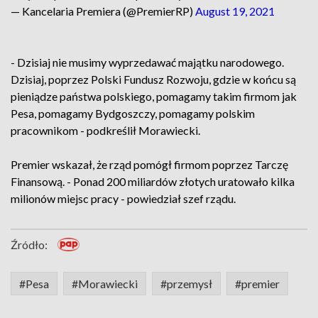
— Kancelaria Premiera (@PremierRP)
August 19, 2021
- Dzisiaj nie musimy wyprzedawać majątku narodowego.
Dzisiaj, poprzez Polski Fundusz Rozwoju, gdzie w końcu są
pieniądze państwa polskiego, pomagamy takim firmom jak
Pesa, pomagamy Bydgoszczy, pomagamy polskim
pracownikom - podkreślił Morawiecki.
Premier wskazał, że rząd pomógł firmom poprzez Tarczę
Finansową. - Ponad 200 miliardów złotych uratowało kilka
milionów miejsc pracy - powiedział szef rządu.
Źródło:
#Pesa
#Morawiecki
#przemysł
#premier