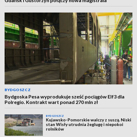
Gdańsk i Gustorzyn połączy nowa magistrala
BYDGOSZCZ
Bydgoska Pesa wyprodukuje sześć pociągów Elf3 dla
Polregio. Kontrakt wart ponad 270 mln zł
BYDGOSZCZ
Kujawsko-Pomorskie walczy z suszą. Niski
stan Wisły utrudnia żeglugę i niepokoi
rolników