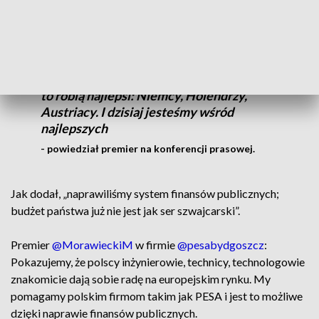
To jest nasza polityka gospodarcza, to jest
nasza polityka przemysłowa - ratowanie,
wspieranie polskiego przemysłu, tak jak
to robią najlepsi: Niemcy, Holendrzy,
Austriacy. I dzisiaj jesteśmy wśród
najlepszych
- powiedział premier na konferencji prasowej.
Jak dodał, „naprawiliśmy system finansów publicznych;
budżet państwa już nie jest jak ser szwajcarski”.
Premier
@MorawieckiM
w firmie
@pesabydgoszcz
:
Pokazujemy, że polscy inżynierowie, technicy, technologowie
znakomicie dają sobie radę na europejskim rynku. My
pomagamy polskim firmom takim jak PESA i jest to możliwe
dzięki naprawie finansów publicznych.