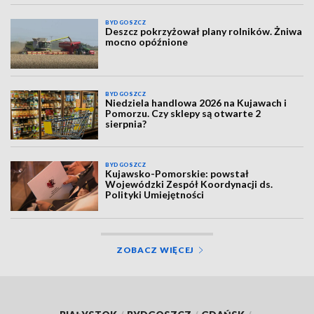
BYDGOSZCZ
Deszcz pokrzyżował plany rolników. Żniwa
mocno opóźnione
BYDGOSZCZ
Niedziela handlowa 2026 na Kujawach i
Pomorzu. Czy sklepy są otwarte 2
sierpnia?
BYDGOSZCZ
Kujawsko-Pomorskie: powstał
Wojewódzki Zespół Koordynacji ds.
Polityki Umiejętności
ZOBACZ WIĘCEJ