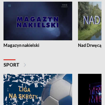
Magazyn nakielski
Nad Drwęcą
SPORT