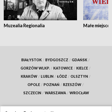
Muzealia Regionalia
Małe miejscow
BIAŁYSTOK
/
BYDGOSZCZ
/
GDAŃSK
/
GORZÓW WLKP.
/
KATOWICE
/
KIELCE
/
KRAKÓW
/
LUBLIN
/
ŁÓDŹ
/
OLSZTYN
/
OPOLE
/
POZNAŃ
/
RZESZÓW
/
SZCZECIN
/
WARSZAWA
/
WROCŁAW