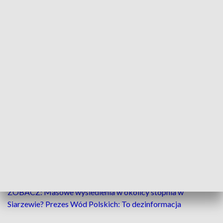
Wizualizacja stopnia wodnego w Siarzewie (Źródło: Wody Polskie)
Minister klimatu i środowiska uchylił w całości
decyzję o środowiskowych uwarunkowaniach dla
budowy stopnia wodnego w Siarzewie. Sprawa
została przekazana do ponownego rozpoznania
Regionalnemu Dyrektorowi Ochrony Środowiska w
Bydgoszczy.
ZOBACZ: Masowe wysiedlenia w okolicy stopnia w
Siarzewie? Prezes Wód Polskich: To dezinformacja