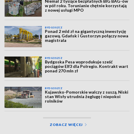
Niemal 2 tysiące bezpłatnych BIG BAG-ów
w pół roku. Torunianie chętnie korzystają
z nowej usługi MPO
BYDGOSZCZ
Ponad 2 mld zł na gigantyczną inwestycję
gazową. Gdańsk i Gustorzyn połączy nowa
magistrala
BYDGOSZCZ
Bydgoska Pesa wyprodukuje sześć
pociągów Elf3 dla Polregio. Kontrakt wart
ponad 270 mln zł
BYDGOSZCZ
Kujawsko-Pomorskie walczy z suszą. Niski
stan Wisły utrudnia żeglugę i niepokoi
rolników
ZOBACZ WIĘCEJ