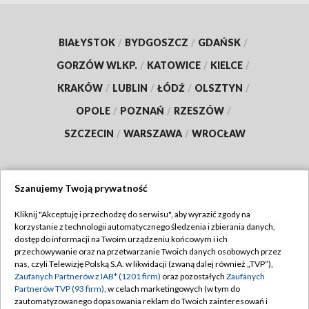
BIAŁYSTOK
/
BYDGOSZCZ
/
GDAŃSK
/
GORZÓW WLKP.
/
KATOWICE
/
KIELCE
/
KRAKÓW
/
LUBLIN
/
ŁÓDŹ
/
OLSZTYN
/
OPOLE
/
POZNAŃ
/
RZESZÓW
/
SZCZECIN
/
WARSZAWA
/
WROCŁAW
Szanujemy Twoją prywatność
Dołącz do nas:
Kliknij "Akceptuję i przechodzę do serwisu", aby wyrazić zgody na
korzystanie z technologii automatycznego śledzenia i zbierania danych,
TVP
dostęp do informacji na Twoim urządzeniu końcowym i ich
Abonament TVP
przechowywanie oraz na przetwarzanie Twoich danych osobowych przez
Regulamin TVP
nas, czyli Telewizję Polską S.A. w likwidacji (zwaną dalej również „TVP”),
Emisja w TVP
Polityka prywatności
Zaufanych Partnerów z IAB* (1201 firm)
oraz pozostałych
Zaufanych
Partnerów TVP (93 firm)
, w celach marketingowych (w tym do
Centrum informacji TVP
Moje zgody
zautomatyzowanego dopasowania reklam do Twoich zainteresowań i