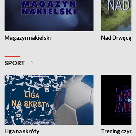
Magazyn nakielski
Nad Drwęcą
SPORT
Liga na skróty
Trening czyni 