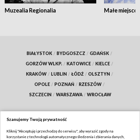
Muzealia Regionalia
Małe miejscow
BIAŁYSTOK
/
BYDGOSZCZ
/
GDAŃSK
/
GORZÓW WLKP.
/
KATOWICE
/
KIELCE
/
KRAKÓW
/
LUBLIN
/
ŁÓDŹ
/
OLSZTYN
/
OPOLE
/
POZNAŃ
/
RZESZÓW
/
SZCZECIN
/
WARSZAWA
/
WROCŁAW
Szanujemy Twoją prywatność
Dołącz do nas:
Kliknij "Akceptuję i przechodzę do serwisu", aby wyrazić zgody na
korzystanie z technologii automatycznego śledzenia i zbierania danych,
TVP