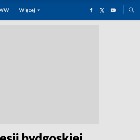
 WWW
Więcej
esji bydgoskiej