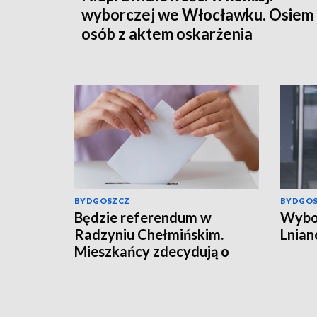
wyborczej we Włocławku. Osiem
osób z aktem oskarżenia
BYDGOSZCZ
BYDGO
Będzie referendum w
Wybor
Radzyniu Chełmińskim.
Lnian
Mieszkańcy zdecydują o
przyszłości burmistrza