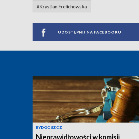
#Krystian Frelichowska
UDOSTĘPNIJ NA FACEBOOKU
BYDGOSZCZ
Nieprawidłowości w komisji