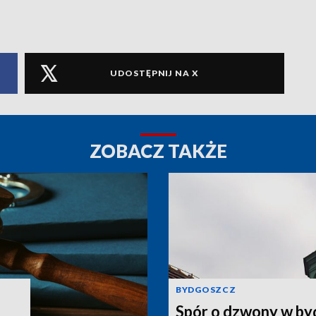
UDOSTĘPNIJ NA X
ZOBACZ TAKŻE
BYDGOSZCZ
Spór o dzwony w by