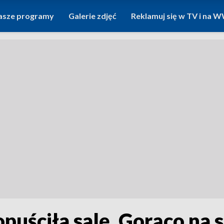
asze programy
Galerie zdjęć
Reklamuj się w TV i na
puściła salę. Gorąco na s