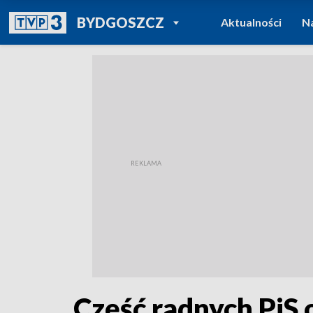
POWRÓT DO
BYDGOSZCZ
Aktualności
N
TVP REGIONY
Część radnych PiS o