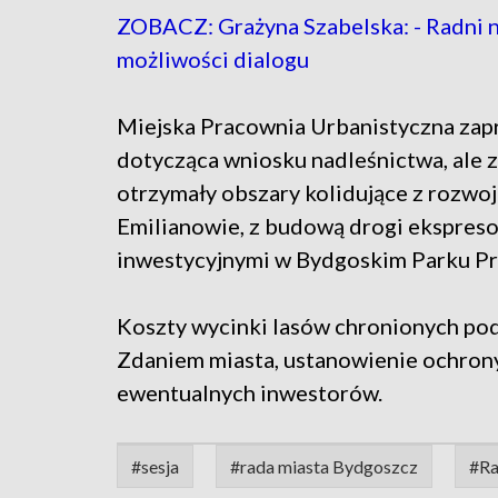
ZOBACZ: Grażyna Szabelska: - Radni na
możliwości dialogu
Miejska Pracownia Urbanistyczna za
dotycząca wniosku nadleśnictwa, ale 
otrzymały obszary kolidujące z rozwo
Emilianowie, z budową drogi ekspreso
inwestycyjnymi w Bydgoskim Parku P
Koszty wycinki lasów chronionych pod
Zdaniem miasta, ustanowienie ochron
ewentualnych inwestorów.
#sesja
#rada miasta Bydgoszcz
#Ra