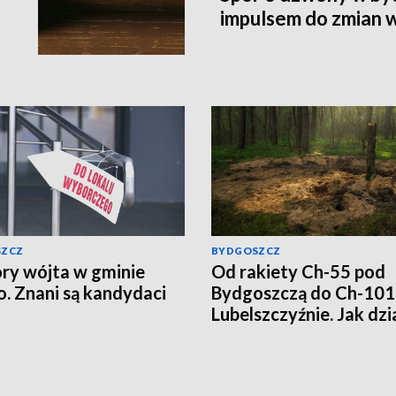
impulsem do zmian 
SZCZ
BYDGOSZCZ
y wójta w gminie
Od rakiety Ch-55 pod
o. Znani są kandydaci
Bydgoszczą do Ch-101
Lubelszczyźnie. Jak dzi
rosyjska propaganda?