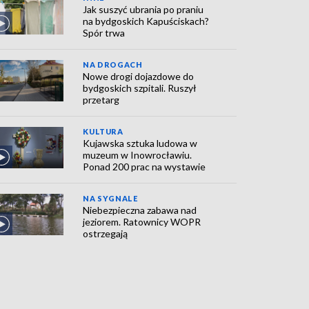
Jak suszyć ubrania po praniu
na bydgoskich Kapuściskach?
Spór trwa
NA DROGACH
Nowe drogi dojazdowe do
bydgoskich szpitali. Ruszył
przetarg
KULTURA
Kujawska sztuka ludowa w
muzeum w Inowrocławiu.
Ponad 200 prac na wystawie
NA SYGNALE
Niebezpieczna zabawa nad
jeziorem. Ratownicy WOPR
ostrzegają