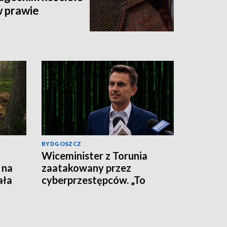
w prawie
BYDGOSZCZ
Wiceminister z Torunia
 na
zaatakowany przez
ała
cyberprzestępców. „To
wirus, nie klikajcie”