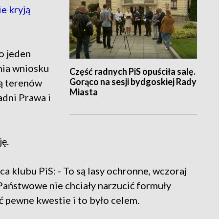
ie kryją
ko jeden
nia wniosku
Część radnych PiS opuściła salę.
Gorąco na sesji bydgoskiej Rady
ą terenów
Miasta
adni Prawa i
ę.
 klubu PiS: - To są lasy ochronne, wczoraj
 Państwowe nie chciały narzucić formuły
 pewne kwestie i to było celem.