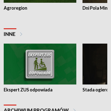
Agroregion
Dni Pola Min
INNE
Ekspert ZUS odpowiada
Stada ogieró
ARCHIWUM PROGRAMÓW