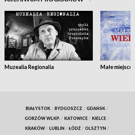
Muzealia Regionalia
Małe miejscow
BIAŁYSTOK
/
BYDGOSZCZ
/
GDAŃSK
/
GORZÓW WLKP.
/
KATOWICE
/
KIELCE
/
KRAKÓW
/
LUBLIN
/
ŁÓDŹ
/
OLSZTYN
/