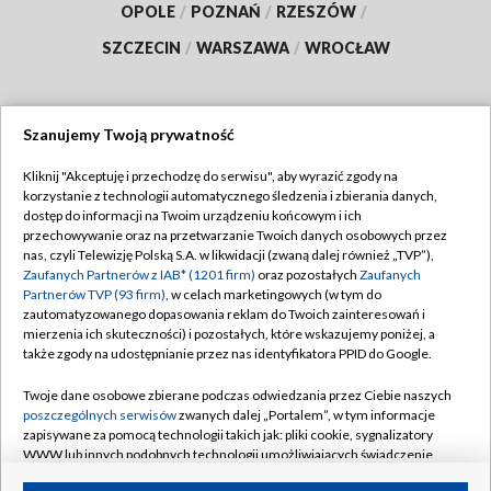
OPOLE
/
POZNAŃ
/
RZESZÓW
/
SZCZECIN
/
WARSZAWA
/
WROCŁAW
Szanujemy Twoją prywatność
Dołącz do nas:
Kliknij "Akceptuję i przechodzę do serwisu", aby wyrazić zgody na
korzystanie z technologii automatycznego śledzenia i zbierania danych,
TVP
dostęp do informacji na Twoim urządzeniu końcowym i ich
Abonament TVP
przechowywanie oraz na przetwarzanie Twoich danych osobowych przez
Regulamin TVP
nas, czyli Telewizję Polską S.A. w likwidacji (zwaną dalej również „TVP”),
Emisja w TVP
Polityka prywatności
Zaufanych Partnerów z IAB* (1201 firm)
oraz pozostałych
Zaufanych
Partnerów TVP (93 firm)
, w celach marketingowych (w tym do
Centrum informacji TVP
Moje zgody
zautomatyzowanego dopasowania reklam do Twoich zainteresowań i
mierzenia ich skuteczności) i pozostałych, które wskazujemy poniżej, a
Naziemna Telewizja Cyfrowa
Pomoc
także zgody na udostępnianie przez nas identyfikatora PPID do Google.
Sklep TVP
Biuro reklamy
Twoje dane osobowe zbierane podczas odwiedzania przez Ciebie naszych
Rada Programowa
Kontakt
poszczególnych serwisów
zwanych dalej „Portalem”, w tym informacje
zapisywane za pomocą technologii takich jak: pliki cookie, sygnalizatory
System NOS
WWW lub innych podobnych technologii umożliwiających świadczenie
dopasowanych i bezpiecznych usług, personalizację treści oraz reklam,
Informacje o nadawcy
Kanały