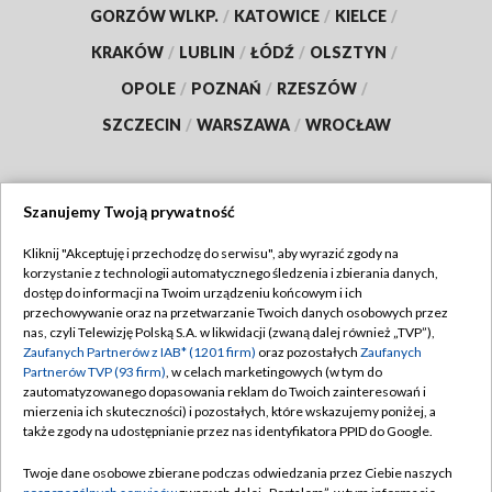
GORZÓW WLKP.
/
KATOWICE
/
KIELCE
/
KRAKÓW
/
LUBLIN
/
ŁÓDŹ
/
OLSZTYN
/
OPOLE
/
POZNAŃ
/
RZESZÓW
/
SZCZECIN
/
WARSZAWA
/
WROCŁAW
Szanujemy Twoją prywatność
Dołącz do nas:
Kliknij "Akceptuję i przechodzę do serwisu", aby wyrazić zgody na
korzystanie z technologii automatycznego śledzenia i zbierania danych,
TVP
dostęp do informacji na Twoim urządzeniu końcowym i ich
Abonament TVP
przechowywanie oraz na przetwarzanie Twoich danych osobowych przez
Regulamin TVP
nas, czyli Telewizję Polską S.A. w likwidacji (zwaną dalej również „TVP”),
Emisja w TVP
Polityka prywatności
Zaufanych Partnerów z IAB* (1201 firm)
oraz pozostałych
Zaufanych
Partnerów TVP (93 firm)
, w celach marketingowych (w tym do
Centrum informacji TVP
Moje zgody
zautomatyzowanego dopasowania reklam do Twoich zainteresowań i
mierzenia ich skuteczności) i pozostałych, które wskazujemy poniżej, a
Naziemna Telewizja Cyfrowa
Pomoc
także zgody na udostępnianie przez nas identyfikatora PPID do Google.
Sklep TVP
Biuro reklamy
Twoje dane osobowe zbierane podczas odwiedzania przez Ciebie naszych
Rada Programowa