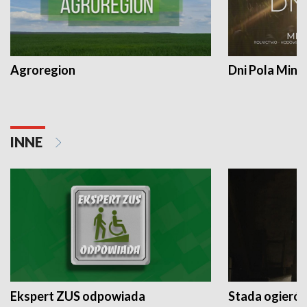
Agroregion
Dni Pola Min
INNE
Ekspert ZUS odpowiada
Stada ogieró