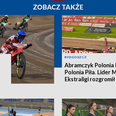
ZOBACZ TAKŻE
BYDGOSZCZ
Abramczyk Polonia 
Polonia Piła. Lider 
Ekstraligi rozgromi
[relacja bieg po bieg