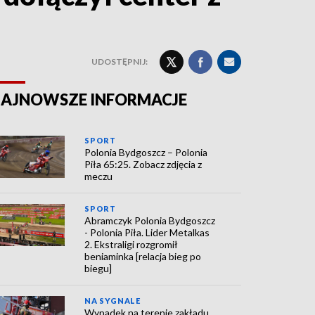
UDOSTĘPNIJ:
AJNOWSZE INFORMACJE
SPORT
Polonia Bydgoszcz – Polonia
Piła 65:25. Zobacz zdjęcia z
meczu
SPORT
Abramczyk Polonia Bydgoszcz
- Polonia Piła. Lider Metalkas
2. Ekstraligi rozgromił
beniaminka [relacja bieg po
biegu]
NA SYGNALE
Wypadek na terenie zakładu