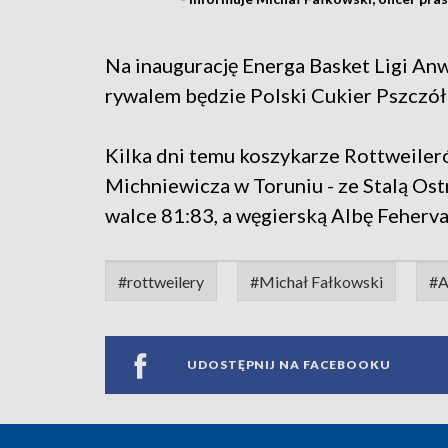
Na inaugurację Energa Basket Ligi Anw
rywalem będzie Polski Cukier Pszczółk
Kilka dni temu koszykarze Rottweile
Michniewicza w Toruniu - ze Stalą Os
walce 81:83, a węgierską Albę Feherva
#rottweilery
#Michał Fałkowski
#A
UDOSTĘPNIJ NA FACEBOOKU