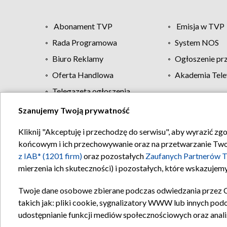
Abonament TVP
Emisja w TVP
Rada Programowa
System NOS
Biuro Reklamy
Ogłoszenie pr
Oferta Handlowa
Akademia Tele
Telegazeta ogłoszenia
Szanujemy Twoją prywatność
Regulamin TVP
Kliknij "Akceptuję i przechodzę do serwisu", aby wyrazić zg
końcowym i ich przechowywanie oraz na przetwarzanie Twoich
z IAB* (1201 firm)
oraz pozostałych
Zaufanych Partnerów T
mierzenia ich skuteczności) i pozostałych, które wskazujemy
Twoje dane osobowe zbierane podczas odwiedzania przez 
takich jak: pliki cookie, sygnalizatory WWW lub innych pod
udostępnianie funkcji mediów społecznościowych oraz anali