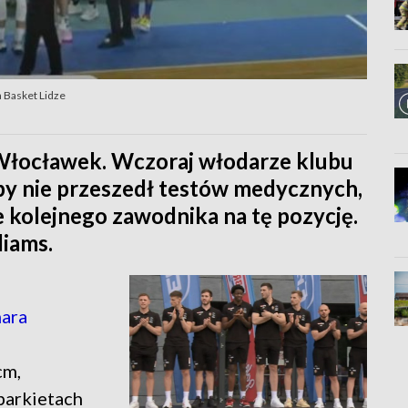
 Basket Lidze
łocławek. Wczoraj włodarze klubu
by nie przeszedł testów medycznych,
e kolejnego zawodnika na tę pozycję.
liams.
mara
cm,
parkietach