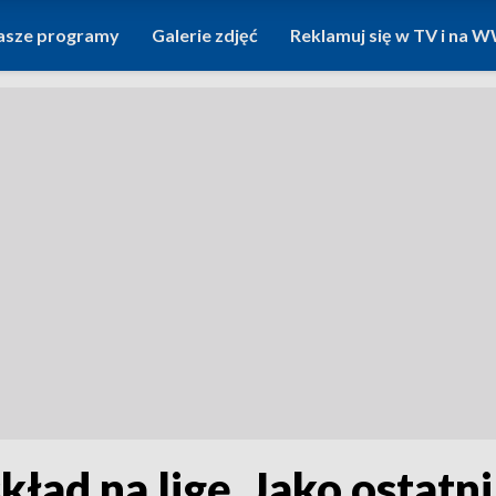
asze programy
Galerie zdjęć
Reklamuj się w TV i na
ład na ligę. Jako ostatni