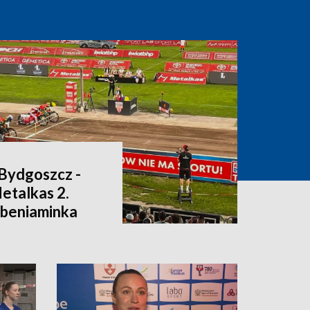
Bydgoszcz -
Metalkas 2.
ł beniaminka
u]