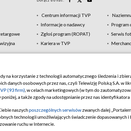
Dołącz do nas:
Centrum informacji TVP
Naziemna
Informacje o nadawcy
Program d
zetargowe
Zgłoś program (ROPAT)
Serwis fo
wizyjna
Kariera w TVP
Merchandi
Polityka prywatności
Moje zgody
Pomoc
Biuro re
ody na korzystanie z technologii automatycznego śledzenia i zbie
 danych osobowych przez nas, czyli Telewizję Polską S.A. w likw
VP (93 firm)
, w celach marketingowych (w tym do zautomatyzow
 poniżej, a także zgody na udostępnianie przez nas identyfikator
Ciebie naszych
poszczególnych serwisów
zwanych dalej „Portalem
obnych technologii umożliwiających świadczenie dopasowanych i be
zowanie ruchu w Internecie.