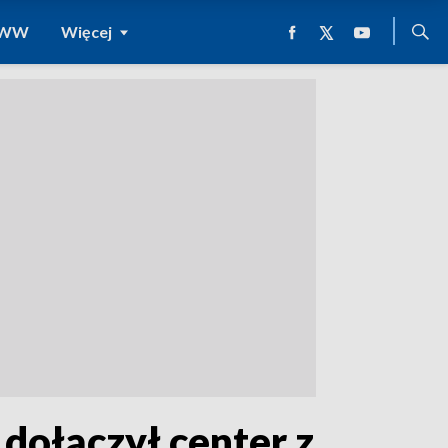
 WWW
Więcej
 dołączył center z