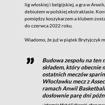
lig włoskiej i belgijskiej, a gra w Anwi
debiutem w polskiej ekstraklasie. Kon
pomiędzy koszykarzem a klubem zosta
do czerwca 2022 roku.
Wiadomo, że już w piątek Brytyjczyk m
Budowa zespołu na ten m
składem, który obecnie 
ostatnich meczów spari
Włocławku mecz z Asseco
ramach Anwil Basketball
dosłownie parę dni późn
- informuje Michał Fałkowski, oficer pra