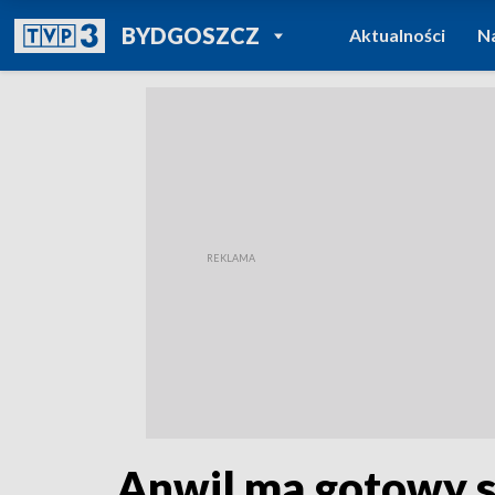
POWRÓT DO
BYDGOSZCZ
Aktualności
N
TVP REGIONY
Anwil ma gotowy sk