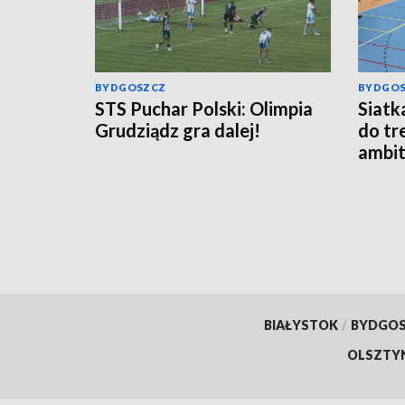
BYDGOSZCZ
BYDGO
STS Puchar Polski: Olimpia
Siatk
Grudziądz gra dalej!
do tr
ambit
Tauro
BIAŁYSTOK
/
BYDGO
OLSZTY