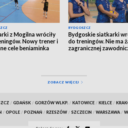
SZCZ
BYDGOSZCZ
arki z Mogilna wróciły
Bydgoskie siatkarki wr
eningów. Nowy trener i
do treningów. Nie ma ż
ne cele beniaminka
zagranicznej zawodnic
n Ligi
ZOBACZ WIĘCEJ
SZCZ
/
GDAŃSK
/
GORZÓW WLKP.
/
KATOWICE
/
KIELCE
/
KRA
N
/
OPOLE
/
POZNAŃ
/
RZESZÓW
/
SZCZECIN
/
WARSZAWA
/
W