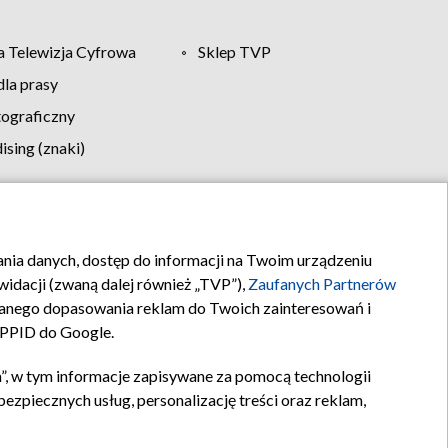
 Telewizja Cyfrowa
Sklep TVP
la prasy
tograficzny
sing (znaki)
klamy
Kontakt
rania danych, dostęp do informacji na Twoim urządzeniu
idacji (zwaną dalej również „TVP”),
Zaufanych Partnerów
anego dopasowania reklam do Twoich zainteresowań i
a PPID do Google.
”, w tym informacje zapisywane za pomocą technologii
zpiecznych usług, personalizację treści oraz reklam,