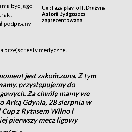
lu ma być jego
Cel: faza play-off. Drużyna
Astorii Bydgoszcz
trakt
zaprezentowana
ł podpisany
a przejść testy medyczne.
oment jest zakończona. Z tym
mamy, przystępujemy do
ngowych. Za chwilę mamy we
 Arką Gdynia, 28 sierpnia w
 Cup z Rytasem Wilno i
iej pierwszy mecz ligowy
sowy Anwilu.