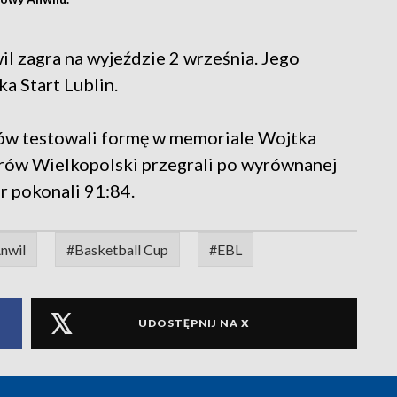
il zagra na wyjeździe 2 września. Jego
a Start Lublin.
rów testowali formę w memoriale Wojtka
trów Wielkopolski przegrali po wyrównanej
r pokonali 91:84.
nwil
#Basketball Cup
#EBL
UDOSTĘPNIJ NA X