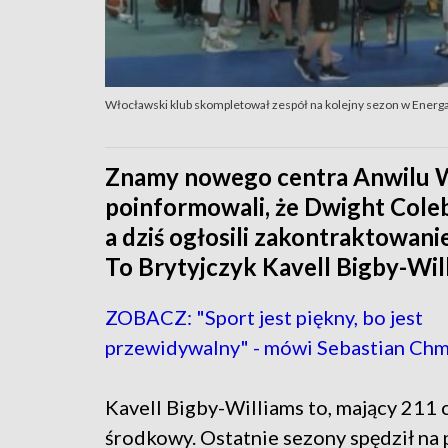
Włocławski klub skompletował zespół na kolejny sezon w Energa
Znamy nowego centra Anwilu W
poinformowali, że Dwight Cole
a dziś ogłosili zakontraktowani
To Brytyjczyk Kavell Bigby-Wil
ZOBACZ: "Sport jest piękny, bo jest
przewidywalny" - mówi Sebastian Ch
Kavell Bigby-Williams to, mający 211 
środkowy. Ostatnie sezony spędził na 