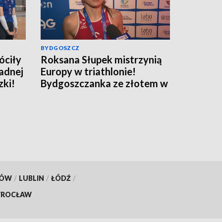
BYDGOSZCZ
óciły
Roksana Słupek mistrzynią
adnej
Europy w triathlonie!
zki!
Bydgoszczanka ze złotem w
sprincie
KÓW
/
LUBLIN
/
ŁÓDŹ
/
ROCŁAW