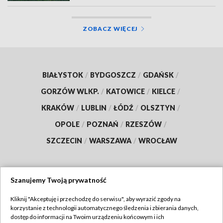
ZOBACZ WIĘCEJ
BIAŁYSTOK
/
BYDGOSZCZ
/
GDAŃSK
/
GORZÓW WLKP.
/
KATOWICE
/
KIELCE
/
KRAKÓW
/
LUBLIN
/
ŁÓDŹ
/
OLSZTYN
/
OPOLE
/
POZNAŃ
/
RZESZÓW
/
SZCZECIN
/
WARSZAWA
/
WROCŁAW
Szanujemy Twoją prywatność
Dołącz do nas:
Kliknij "Akceptuję i przechodzę do serwisu", aby wyrazić zgody na
korzystanie z technologii automatycznego śledzenia i zbierania danych,
TVP
dostęp do informacji na Twoim urządzeniu końcowym i ich