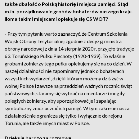
także dbałość o Polską historię i miejsca pamięci. Stąd
m.in. porządkowanie grobów bohaterów naszego kraju.
Iloma takimi miejscami opiekuje się CS WOT?
- Przy tym pytaniu warto zaznaczyć, że Centrum Szkolenia
Wojsk Obrony Terytorialnej zgodnie z decyzją ministra
obrony narodowej z dnia 14 sierpnia 2020 r. przyjęło tradycje
63. Toruńskiego Pułku Piechoty (1920-1939). To właśnie
grobami żołnierzy tego pułku opiekujemy się na co dzień. W
naszej działalności nie zapominamy jednak o bohaterach
wszystkich wydarzeń, dzięki którym możemy dziś żyć w
wolnej Polsce i zawsze na przeddzień ważnych rocznic świąt
państwowych, staramy się wybrać na cmentarze i mogiły
poległych żołnierzy, aby uporządkować je i zapalając
symboliczny znicz uczcić ich pamięć. W tym zakresie nasza
działalność nie ogranicza się tylko i wyłącznie do rejonu
Torunia, ale także innych miast w Polsce.
Dziękuję bardzo za rozmowę.