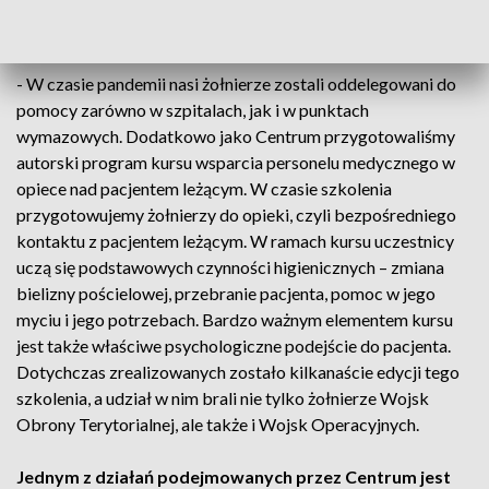
Jakie działania w podejmowało Centrum Szkolenia WOT
w związku z pandemią?
- W czasie pandemii nasi żołnierze zostali oddelegowani do
pomocy zarówno w szpitalach, jak i w punktach
wymazowych. Dodatkowo jako Centrum przygotowaliśmy
autorski program kursu wsparcia personelu medycznego w
opiece nad pacjentem leżącym. W czasie szkolenia
przygotowujemy żołnierzy do opieki, czyli bezpośredniego
kontaktu z pacjentem leżącym. W ramach kursu uczestnicy
uczą się podstawowych czynności higienicznych – zmiana
bielizny pościelowej, przebranie pacjenta, pomoc w jego
myciu i jego potrzebach. Bardzo ważnym elementem kursu
jest także właściwe psychologiczne podejście do pacjenta.
Dotychczas zrealizowanych zostało kilkanaście edycji tego
szkolenia, a udział w nim brali nie tylko żołnierze Wojsk
Obrony Terytorialnej, ale także i Wojsk Operacyjnych.
Jednym z działań podejmowanych przez Centrum jest