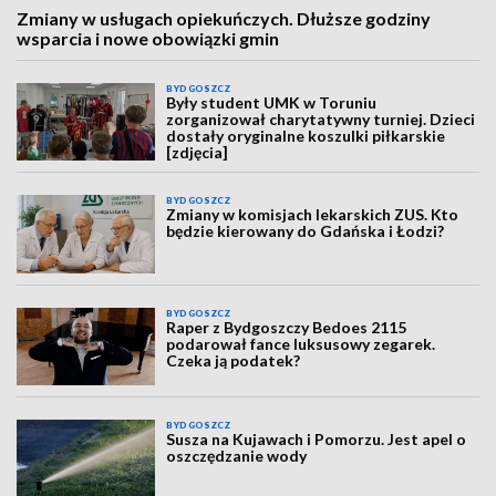
Zmiany w usługach opiekuńczych. Dłuższe godziny
wsparcia i nowe obowiązki gmin
BYDGOSZCZ
Były student UMK w Toruniu
zorganizował charytatywny turniej. Dzieci
dostały oryginalne koszulki piłkarskie
[zdjęcia]
BYDGOSZCZ
Zmiany w komisjach lekarskich ZUS. Kto
będzie kierowany do Gdańska i Łodzi?
BYDGOSZCZ
Raper z Bydgoszczy Bedoes 2115
podarował fance luksusowy zegarek.
Czeka ją podatek?
BYDGOSZCZ
Susza na Kujawach i Pomorzu. Jest apel o
oszczędzanie wody