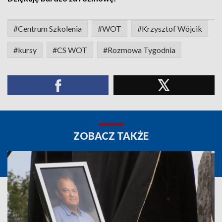
#Centrum Szkolenia
#WOT
#Krzysztof Wójcik
#kursy
#CS WOT
#Rozmowa Tygodnia
ZOBACZ TAKŻE