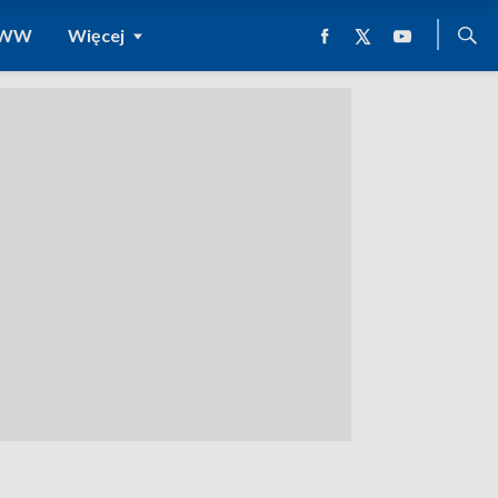
 WWW
Więcej