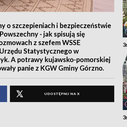
y o szczepieniach i bezpieczeństwie
Powszechny - jak spisują się
 rozmowach z szefem WSSE
3
Urzędu Statystycznego w
yk. A potrawy kujawsko-pomorskiej
owały panie z KGW Gminy Górzno.
UDOSTĘPNIJ NA X
3