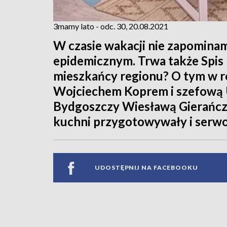
3mamy lato - odc. 30, 20.08.2021
W czasie wakacji nie zapominam
epidemicznym. Trwa także Spis 
mieszkańcy regionu? O tym w
Wojciechem Koprem i szefową 
Bydgoszczy Wiesławą Gierańcz
kuchni przygotowywały i serw
UDOSTĘPNIJ NA FACEBOOKU