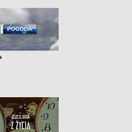
i z Torunia • Nowelizacja ustawy
społecznej już obowiązuje
a