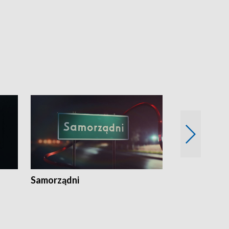
Samorządni
Wspólna sp