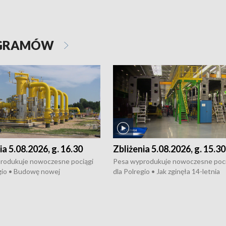
OGRAMÓW
ia 5.08.2026, g. 16.30
Zbliżenia 5.08.2026, g. 15.30
rodukuje nowoczesne pociągi
Pesa wyprodukuje nowoczesne poci
gio • Budowę nowej
dla Polregio • Jak zginęła 14-letnia
ktury gazowej między
dziewczyna z Torunia • Nowelizacja
m a Gustorzynem. •
ustawy o pomocy społecznej już
rsje wokół Wojewódzkiego
obowiązuje • W lasach pojawiły się ku
Specjalistycznego we
borowiki • Urodzaj kukurydzy w regi
 • Jaka była przyczyna śmierci