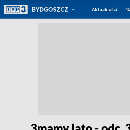
POWRÓT DO
BYDGOSZCZ
Aktualności
N
TVP REGIONY
3mamy lato - odc. 