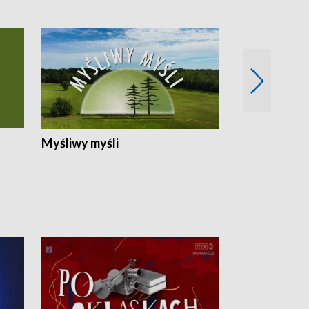
Myśliwy myśli
Spotkania z 