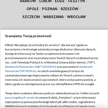
KRAKÓW
/
LUBLIN
/
ŁÓDŹ
/
OLSZTYN
/
OPOLE
/
POZNAŃ
/
RZESZÓW
/
SZCZECIN
/
WARSZAWA
/
WROCŁAW
Szanujemy Twoją prywatność
Dołącz do nas:
Kliknij "Akceptuję i przechodzę do serwisu", aby wyrazić zgody na
korzystanie z technologii automatycznego śledzenia i zbierania danych,
TVP
dostęp do informacji na Twoim urządzeniu końcowym i ich
Abonament TVP
przechowywanie oraz na przetwarzanie Twoich danych osobowych przez
Regulamin TVP
nas, czyli Telewizję Polską S.A. w likwidacji (zwaną dalej również „TVP”),
Emisja w TVP
Polityka prywatności
Zaufanych Partnerów z IAB* (1201 firm)
oraz pozostałych
Zaufanych
Partnerów TVP (93 firm)
, w celach marketingowych (w tym do
Centrum informacji TVP
Moje zgody
zautomatyzowanego dopasowania reklam do Twoich zainteresowań i
mierzenia ich skuteczności) i pozostałych, które wskazujemy poniżej, a
Naziemna Telewizja Cyfrowa
Pomoc
także zgody na udostępnianie przez nas identyfikatora PPID do Google.
Sklep TVP
Biuro reklamy
Twoje dane osobowe zbierane podczas odwiedzania przez Ciebie naszych
Rada Programowa
Kontakt
poszczególnych serwisów
zwanych dalej „Portalem”, w tym informacje
zapisywane za pomocą technologii takich jak: pliki cookie, sygnalizatory
System NOS
WWW lub innych podobnych technologii umożliwiających świadczenie