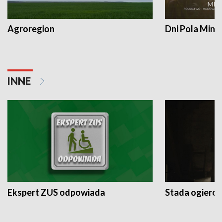
Agroregion
Dni Pola Min
INNE
Ekspert ZUS odpowiada
Stada ogieró