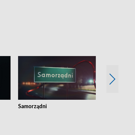
Samorządni
Wspólna sp