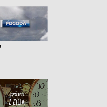
kach
a