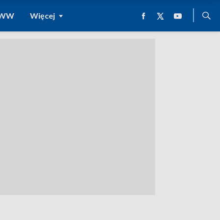
 WWW
Więcej