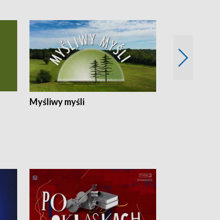
Myśliwy myśli
Spotkania z 