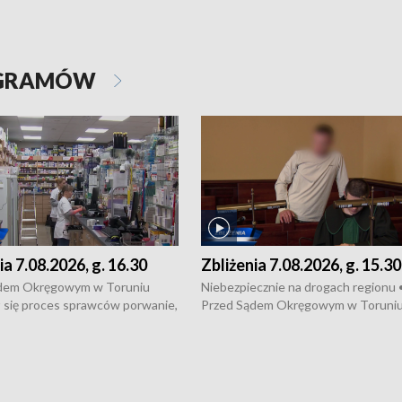
OGRAMÓW
ia 7.08.2026, g. 16.30
Zbliżenia 7.08.2026, g. 15.30
dem Okręgowym w Toruniu
Niebezpiecznie na drogach regionu 
 się proces sprawców porwanie,
Przed Sądem Okręgowym w Toruni
 tortur pod Grudziądzem • 3 mln
rozpoczął się proces sprawców por
 mogą wynosić straty po pożarze
pobicie i tortur pod Grudziądzem • 
Kossaka w Bydgoszczy •
o oszczędzanie wody • Ważne dla
cznie na drogach regionu •
rolników badania w Stacji Doświadcz
ąg sporu o pranie na bydgoskich
Oceny Odmian w Chrząstowie