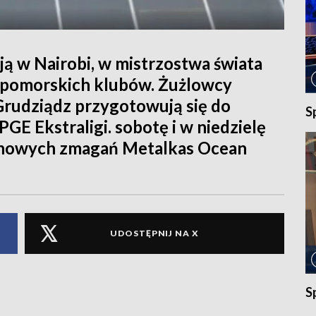
ą w Nairobi, w mistrzostwa świata
o-pomorskich klubów. Żużlowcy
rudziądz przygotowują się do
S
GE Ekstraligi. sobotę i w niedzielę
hlonowych zmagań Metalkas Ocean
UDOSTĘPNIJ NA X
S