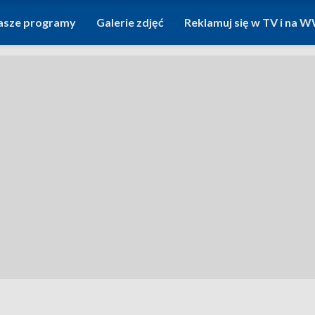
asze programy
Galerie zdjęć
Reklamuj się w TV i na