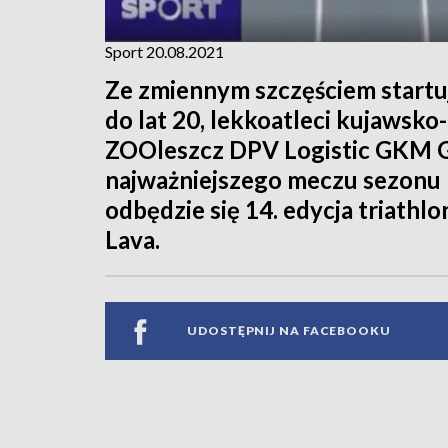
Sport 20.08.2021
Ze zmiennym szczęściem startuj
do lat 20, lekkoatleci kujawsk
ZOOleszcz DPV Logistic GKM G
najważniejszego meczu sezonu P
odbędzie się 14. edycja triat
Lava.
UDOSTĘPNIJ NA FACEBOOKU