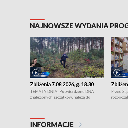
NAJNOWSZE WYDANIA PR
Zbliżenia 7.08.2026, g. 18.30
Zbliżen
TEMATY DNIA: Potwierdzono DNA
Przed Są
znalezionych szczątków, należą do
rozpoczął
zaginionej Jowity Zielińskiej • Tragiczny
pobicie i
finał prac serwisowych w studni w Solcu
zł - tyle
Kujawskim • Festiwal dziewięciu wzgórz
przy ul. 
w Chełmnie i Festiwal Wisły w kilku
Niebezpie
INFORMACJE
miastach regionu • Problem z realizacją
Dalszy ci