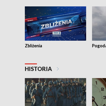
recept po spaleniu apteki w Bydgoszczy •
Kapuścis
Dalszy ciąg sąsiedzkiego sporu o
wywieszanie prania
Zbliżenia
Pogod
HISTORIA